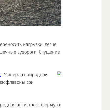
ереносить нагрузки, легче
ышечные судороги. Сгущение
s
. Минерал природной
 изофлавоны сои
родная антистресс-формула: