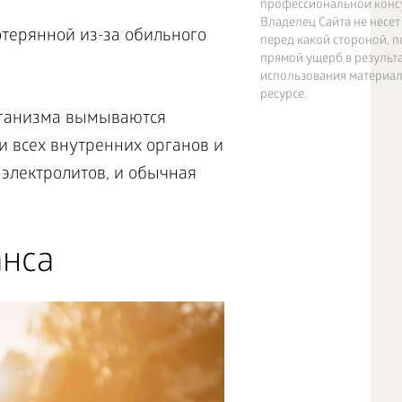
профессиональной консу
Владелец Сайта не несет
отерянной из-за обильного
перед какой стороной, 
прямой ущерб в результ
использования материал
ресурсе.
организма вымываются
ии всех внутренних органов и
 электролитов, и обычная
анса