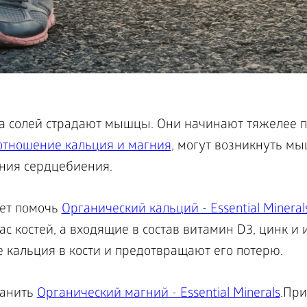
ка солей страдают мышцы. Они начинают тяжелее п
отношение кальция и магния
, могут возникнуть м
ния сердцебиения.
ет помочь
Органический кальций - Essential Mineral
ас костей, а входящие в состав витамин D3, цинк и
 кальция в кости и предотвращают его потерю.
ранить
Органический магний - Essential Minerals
.При