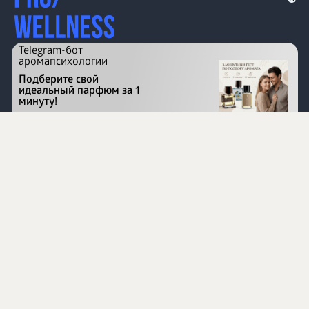
Telegram-бот
аромапсихологии
Подберите свой
идеальный парфюм за 1
минуту!
Перейти на сайт
©
1996 - 2026 ООО Международная компания
«Сибирское здоровье». Все права защищены.
Воспроизведение материалов данного сайта возможно
при условии обязательного размещения активной
ссылки на www.siberianhealth.com.
Вся бизнес-информация, представленная на данном
сайте, является недействительной для Республики
Узбекистан
Информация на сайте предназначена для лиц,
достигших возраста шестнадцати лет (16+)