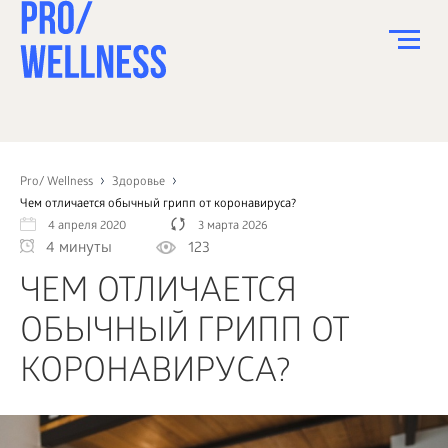
ПИТАНИЕ
СПОРТ
Pro/ Wellness
Здоровье
Чем отличается обычный грипп от коронавируса?
ЗДОРОВЬЕ
4 апреля 2020
3 марта 2026
4 минуты
123
КРАСОТА
ЧЕМ ОТЛИЧАЕТСЯ
ПСИХОЛОГИЯ
ОБЫЧНЫЙ ГРИПП ОТ
ДЕТИ
КОРОНАВИРУСА?
ДОМ
КАК?