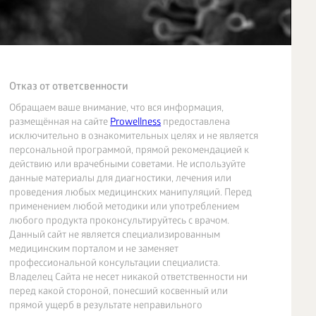
Отказ от ответсвенности
Обращаем ваше внимание, что вся информация,
размещённая на сайте
Prowellness
предоставлена
исключительно в ознакомительных целях и не является
персональной программой, прямой рекомендацией к
действию или врачебными советами. Не используйте
данные материалы для диагностики, лечения или
проведения любых медицинских манипуляций. Перед
применением любой методики или употреблением
любого продукта проконсультируйтесь с врачом.
Данный сайт не является специализированным
медицинским порталом и не заменяет
профессиональной консультации специалиста.
Владелец Сайта не несет никакой ответственности ни
перед какой стороной, понесший косвенный или
прямой ущерб в результате неправильного