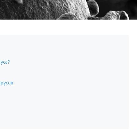
руса?
ирусов