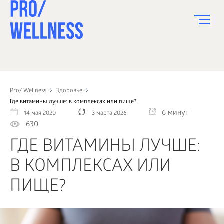
ПИТАНИЕ
СПОРТ
Pro/ Wellness
Здоровье
Где витамины лучше: в комплексах или пище?
ЗДОРОВЬЕ
6 минут
14 мая 2020
3 марта 2026
630
КРАСОТА
ГДЕ ВИТАМИНЫ ЛУЧШЕ:
ПСИХОЛОГИЯ
В КОМПЛЕКСАХ ИЛИ
ДЕТИ
ПИЩЕ?
ДОМ
КАК?