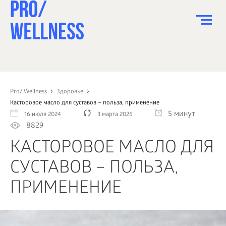
ПИТАНИЕ
СПОРТ
Pro/ Wellness
Здоровье
Касторовое масло для суставов – польза, применение
ЗДОРОВЬЕ
5 минут
16 июля 2024
3 марта 2026
8829
КРАСОТА
КАСТОРОВОЕ МАСЛО ДЛЯ
ПСИХОЛОГИЯ
СУСТАВОВ – ПОЛЬЗА,
ДЕТИ
ПРИМЕНЕНИЕ
ДОМ
КАК?