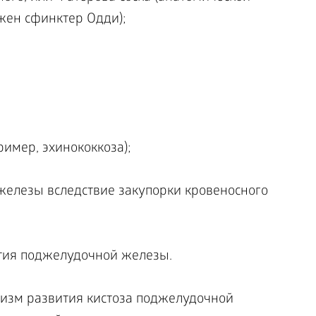
ожен сфинктер Одди);
имер, эхинококкоза);
елезы вследствие закупорки кровеносного
тия поджелудочной железы.
изм развития кистоза поджелудочной