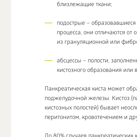
близлежащие ткани;
подострые – образовавшиеся 
процесса, они отличаются от 
из грануляционной или фибро
абсцессы – полости, заполне
кистозного образования или 
Панкреатическая киста может образ
поджелудочной железы. Кистоз (п
кистозных полостей) бывает нео
перитонитом, кровотечением и др
До 80% случаев панкреатических 