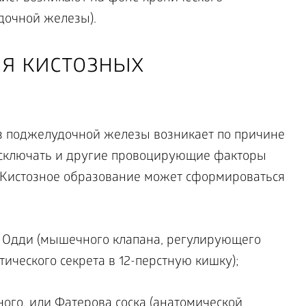
дочной железы).
я кистозных
оз поджелудочной железы возникает по причине
 исключать и другие провоцирующие факторы
. Кистозное образование может сформироваться
а Одди (мышечного клапана, регулирующего
ического секрета в 12-перстную кишку);
ого, или Фатерова соска (анатомической