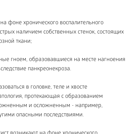
на фоне хронического воспалительного
острых наличием собственных стенок, состоящих
зной ткани;
нные гноем, образовавшиеся на месте нагноения
вследствие панкреонекроза.
оваться в головке, теле и хвосте
атология, протекающая с образованием
сложненным и осложненным - например,
угими опасными последствиями.
кист возникают на фоне хронического