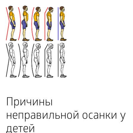
Причины
неправильной осанки у
детей