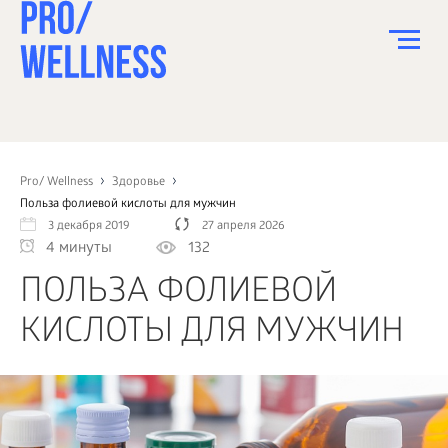
ПИТАНИЕ
СПОРТ
Pro/ Wellness
Здоровье
Польза фолиевой кислоты для мужчин
ЗДОРОВЬЕ
3 декабря 2019
27 апреля 2026
4 минуты
132
КРАСОТА
ПОЛЬЗА ФОЛИЕВОЙ
ПСИХОЛОГИЯ
КИСЛОТЫ ДЛЯ МУЖЧИН
ДЕТИ
ДОМ
КАК?