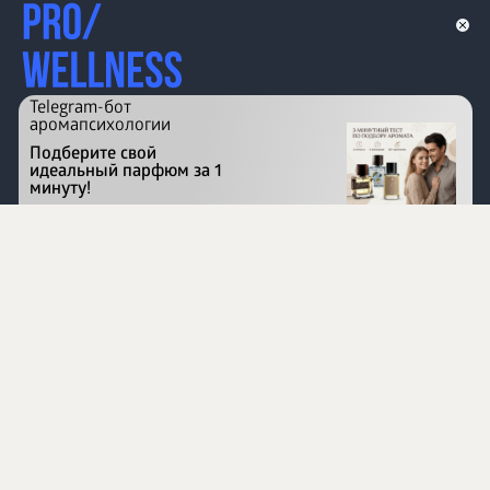
Telegram-бот
аромапсихологии
Подберите свой
идеальный парфюм за 1
минуту!
Перейти на сайт
©
1996 - 2026 ООО Международная компания
«Сибирское здоровье». Все права защищены.
Воспроизведение материалов данного сайта возможно
при условии обязательного размещения активной
ссылки на www.siberianhealth.com.
Вся бизнес-информация, представленная на данном
сайте, является недействительной для Республики
Узбекистан