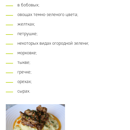
в бобовых;
овощах темно-зеленого цвета;
желтках;
петрушке;
некоторых видах огородной зелени;
морковке;
тыкве;
гречке;
орехах;
сырах.