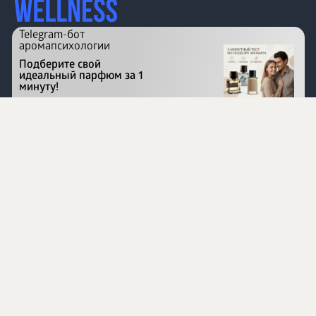
Telegram-бот
аромапсихологии
Подберите свой
идеальный парфюм за 1
минуту!
Перейти на сайт
©
1996 - 2026 ООО Международная компания
«Сибирское здоровье». Все права защищены.
Воспроизведение материалов данного сайта возможно
при условии обязательного размещения активной
ссылки на www.siberianhealth.com.
Вся бизнес-информация, представленная на данном
сайте, является недействительной для Республики
Узбекистан
Информация на сайте предназначена для лиц,
достигших возраста шестнадцати лет (16+)