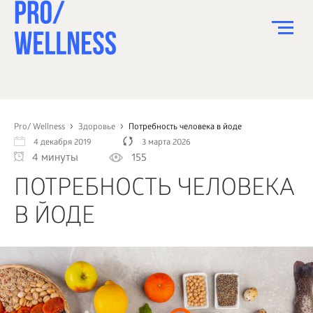
ПИТАНИЕ
СПОРТ
Pro/ Wellness
Здоровье
Потребность человека в йоде
4 декабря 2019
3 марта 2026
ЗДОРОВЬЕ
4 минуты
155
КРАСОТА
ПОТРЕБНОСТЬ ЧЕЛОВЕКА
ПСИХОЛОГИЯ
В ЙОДЕ
ДЕТИ
ДОМ
КАК?