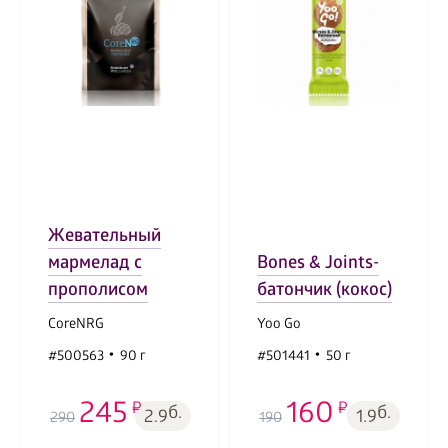
Жевательный
мармелад с
Bones & Joints-
прополисом
батончик (кокос)
CoreNRG
Yoo Gо
#500563
90 г
#501441
50 г
245
160
б.
б.
2.9
1.9
290
190