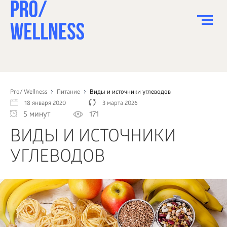
ПИТАНИЕ
СПОРТ
Pro/ Wellness
Питание
Виды и источники углеводов
18 января 2020
3 марта 2026
ЗДОРОВЬЕ
5 минут
171
КРАСОТА
ВИДЫ И ИСТОЧНИКИ
ПСИХОЛОГИЯ
УГЛЕВОДОВ
ДЕТИ
ДОМ
КАК?