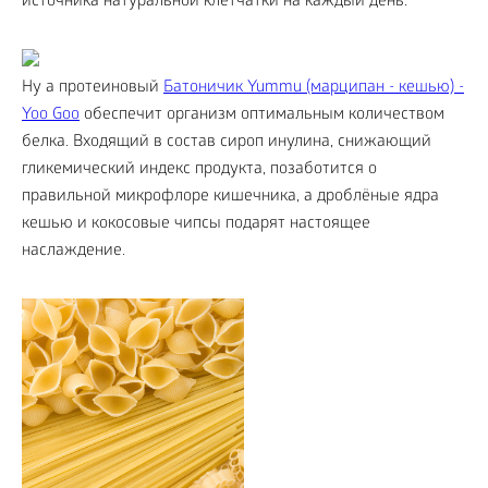
источника натуральной клетчатки на каждый день.
Ну а протеиновый
Батоничик Yummu (марципан - кешью) -
Yoo Goo
обеспечит организм оптимальным количеством
белка. Входящий в состав сироп инулина, снижающий
гликемический индекс продукта, позаботится о
правильной микрофлоре кишечника, а дроблёные ядра
кешью и кокосовые чипсы подарят настоящее
наслаждение.