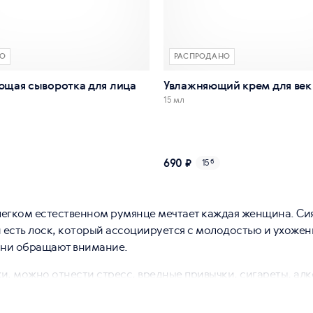
О
РАСПРОДАНО
щая сыворотка для лица
Увлажняющий крем для век
15 мл
690 ₽
15
б
легком естественном румянце мечтает каждая женщина. Сия
й есть лоск, который ассоциируется с молодостью и ухоже
они обращают внимание.
, можно отнести стресс, вредные привычки, сигареты, алко
ыми углеводами пагубно сказывается не только на фигуре,
м) также провоцируются неправильным рационом.