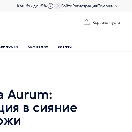
Кэшбэк до 15%
Войти
Регистрация
Помощь
Корзина пуста
ценности
Компания
Бизнес
a Aurum:
ция в сияние
ожи