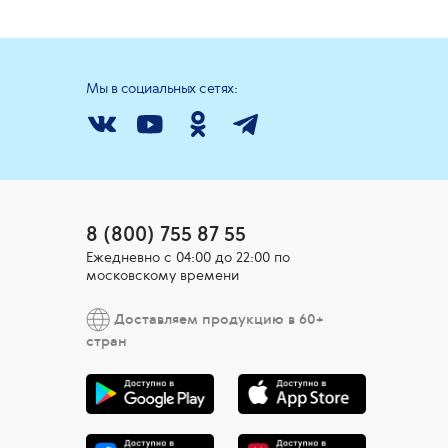
он, стянутость, шелушение – все это характерные
Мы в социальных сетях:
Увы, город делает свое черное дело! Дефицит
т будет налицо и на лице. Неправильный уход.
щи правильного ухода?
характеристики. С ними можно и нужно бороться. И
вильного ухода мы возьмем на себя!
8 (800) 755 87 55
ку кожи в любом возрасте. Сочетание экстракта
Ежедневно c 04:00 до 22:00 по
рактов помогает вернуть коже сияние, молодость и
московскому времени
Доставляем продукцию в 60+
стран