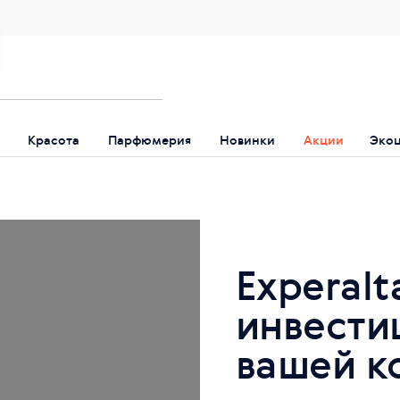
Красота
Парфюмерия
Новинки
Акции
Эко
Experalt
инвести
вашей к