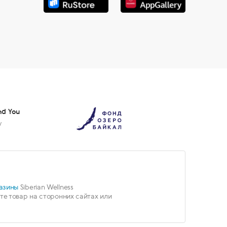
nd You
у
азины
Siberian Wellness
е товар на сторонних сайтах или