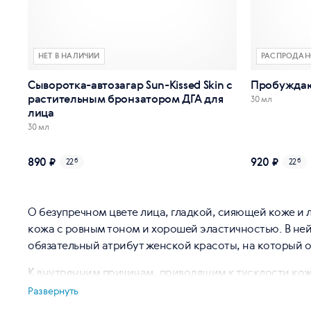
НЕТ В НАЛИЧИИ
РАСПРОДАН
Сыворотка-автозагар Sun-Kissed Skin с
Пробуждаю
растительным бронзатором ДГА для
30 мл
лица
30 мл
890 ₽
920 ₽
22
б
22
б
О безупречном цвете лица, гладкой, сияющей коже и 
кожа с ровным тоном и хорошей эластичностью. В не
обязательный атрибут женской красоты, на который 
К внутренним причинам, приводящим к тусклости кожи
сияющей кожи лица. Злоупотребление сахаром и быстр
Развернуть
(например, связанные с желудочно-кишечным тракто