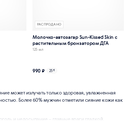
РАСПРОДАНО
Молочко-автозагар Sun-Kissed Skin с
растительным бронзатором ДГА
125 мл
990 ₽
25
б
ние может излучать только здоровая, увлажненная
нностью. Более 60% мужчин отметили сияние кожи как
голь и недосыпание – главные враги гладкой,
 но и на коже. Некоторые хронические заболевания