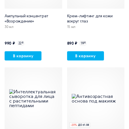
Ампульный концентрат
Крем-лифтинг для кожи
«Возрождение»
вокруг глаз
30 мл
15 мл
990 ₽
890 ₽
22
б
19
б
В корзину
В корзину
-
20
%
ДО 31.08