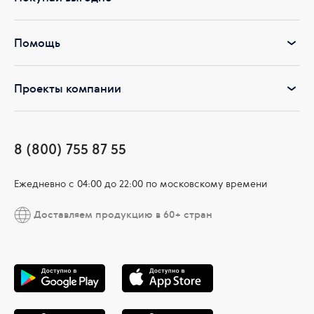
доказана клиническими исследованиями. Инновационная
формула во время исследований показала удивительные
результаты: увеличение синтеза собственной гиалуроновой
Помощь
кислоты в коже на 230%, яркости кожи на 152%, синтеза
эластина на 83%. Кожа подтягивается, морщин становится
меньше, общий тон выравнивается – вы снова излучаете красоту.
Проекты компании
Откройте для себя серию роскошных средств Experalta®
Platinum (Experalta® Платинум) – откройте второе дыхание
молодости вашей кожи!
8 (800) 755 87 55
Ежедневно c 04:00 до 22:00 по московскому времени
Доставляем продукцию в 60+ стран