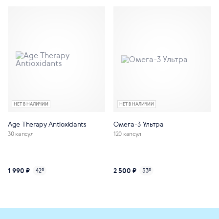
НЕТ В НАЛИЧИИ
НЕТ В НАЛИЧИИ
Age Тhеrару Antioxidants
Омега-3 Ультра
30 капсул
120 капсул
1 990 ₽
2 500 ₽
42
б
53
б