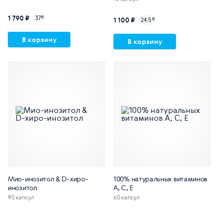
1 790 ₽
37
б
1 100 ₽
24.5
б
В корзину
В корзину
Мио-инозитол & D-хиро-
100% натуральных витаминов
инозитол
A, C, E
90 капсул
60 капсул