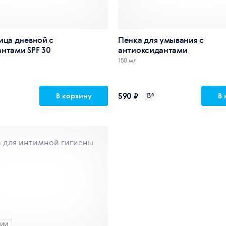
ица дневной с
Пенка для умывания c
нтами SPF 30
антиоксидантами
150 мл
590 ₽
В корзину
В 
13
б
ЧИИ