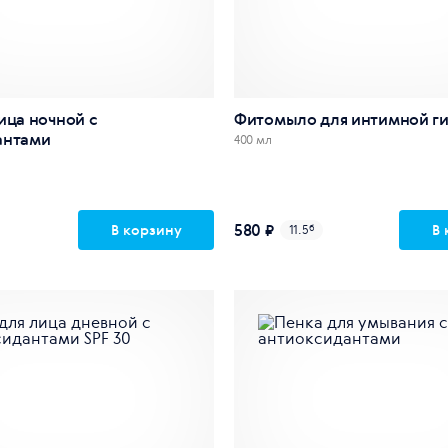
ица ночной с
Фитомыло для интимной г
антами
400 мл
580 ₽
В корзину
В 
11.5
б