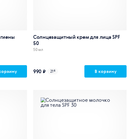
игиены
Солнцезащитный крем для лица SPF
50
50 мл
990 ₽
корзину
В корзину
21
б