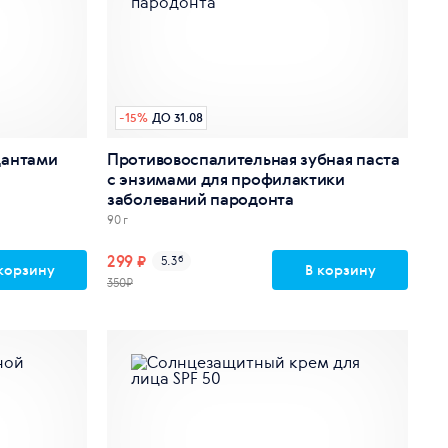
-
15
%
ДО 31.08
дантами
Противовоспалительная зубная паста
с энзимами для профилактики
заболеваний пародонта
90 г
299 ₽
5.3
б
корзину
В корзину
350₽