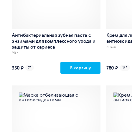
Антибактериальная зубная паста с
Крем для л
энзимами для комплексного ухода и
антиоксид
защиты от кариеса
50 мл
90 г
350 ₽
780 ₽
В корзину
7
б
16
б