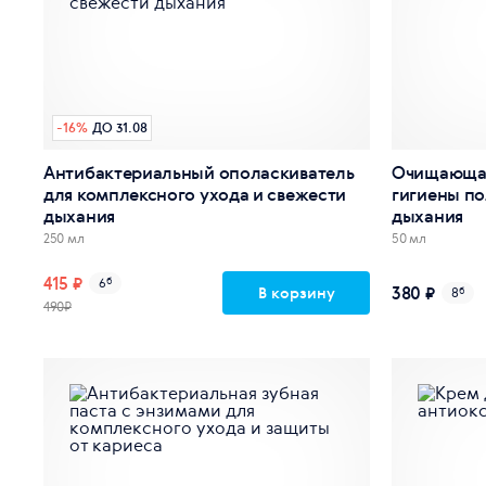
-
16
%
ДО 31.08
Антибактериальный ополаскиватель
Очищающая
для комплексного ухода и свежести
гигиены по
дыхания
дыхания
250 мл
50 мл
415 ₽
6
б
380 ₽
В корзину
8
б
490₽