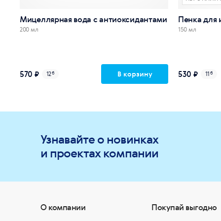
Мицеллярная вода с антиоксидантами
Пенка для 
200 мл
150 мл
570 ₽
530 ₽
В корзину
12
б
11
б
Узнавайте о новинках
и проектах компании
О компании
Покупай выгодно