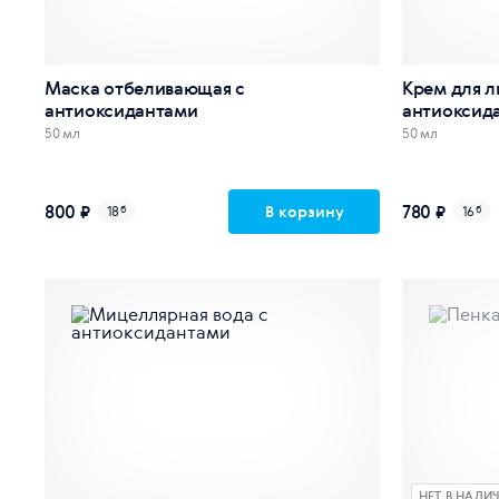
Маска отбеливающая c
Крем для л
антиоксидантами
антиоксида
50 мл
50 мл
800 ₽
780 ₽
В корзину
18
б
16
б
НЕТ В НАЛИ