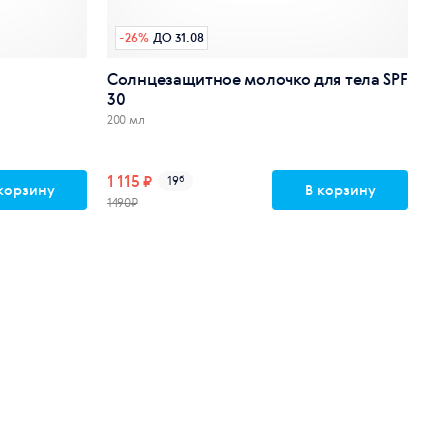
-
26
%
ДО 31.08
Солнцезащитное молочко для тела SPF
30
200 мл
1 115 ₽
19
б
корзину
В корзину
1490₽