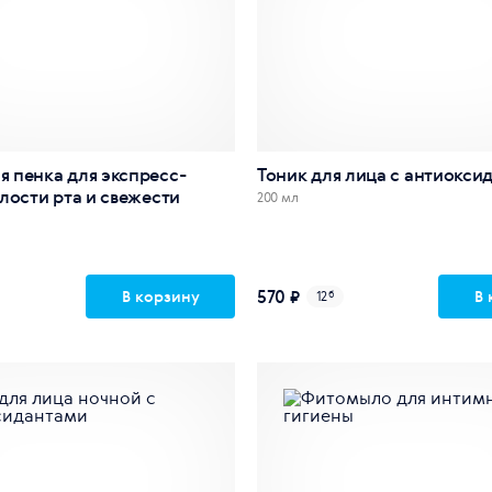
 пенка для экспресс-
Тоник для лица с антиокси
лости рта и свежести
200 мл
570 ₽
В корзину
В 
12
б