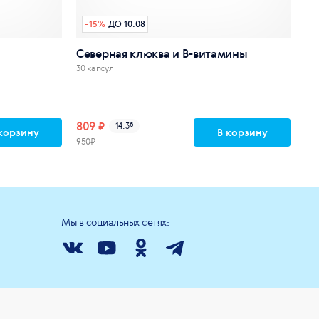
-
15
%
ДО 10.08
Северная клюква и В-витамины
30 капсул
809 ₽
14.3
б
корзину
В корзину
950₽
Мы в социальных сетях: