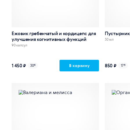
Ежовик гребенчатый и кордицепс для
Пустырник 
улучшения когнитивных функций
30 мл
90 капсул
1 450 ₽
850 ₽
В корзину
30
б
17
б