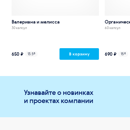
Валериана и мелисса
Органичес
30 капсул
60 капсул
650 ₽
690 ₽
В корзину
13.5
б
15
б
Узнавайте о новинках
и проектах компании