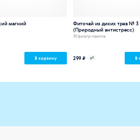
кий магний
Фиточай из диких трав № 3
(Природный антистресс)
30 фильтр-пакетов
299 ₽
В корзину
В 
6
б