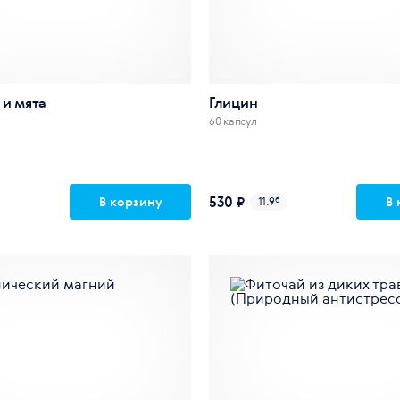
и мята
Глицин
60 капсул
530 ₽
В корзину
В 
11.9
б