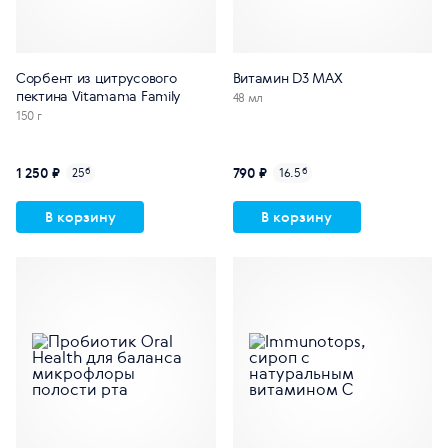
Сорбент из цитрусового
Витамин D3 MAX
пектина Vitamama Family
48 мл
150 г
1 250 ₽
790 ₽
25
б
16.5
б
В корзину
В корзину