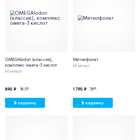
OMEGAlodon (классик),
Метилфолат
комплекс омега-3 кислот
60 капсул
60 капсул
890 ₽
1 790 ₽
18.5
б
39
б
В корзину
В корзину