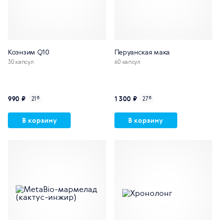
Коэнзим Q10
Перуанская мака
30 капсул
60 капсул
990 ₽
1 300 ₽
21
б
27
б
В корзину
В корзину