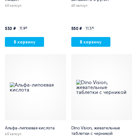
60 капсул
60 капсул
530 ₽
550 ₽
11.9
б
11.5
б
В корзину
В корзину
Альфа-липоевая кислота
Dino Vision, жевательные
таблетки с черникой
60 капсул