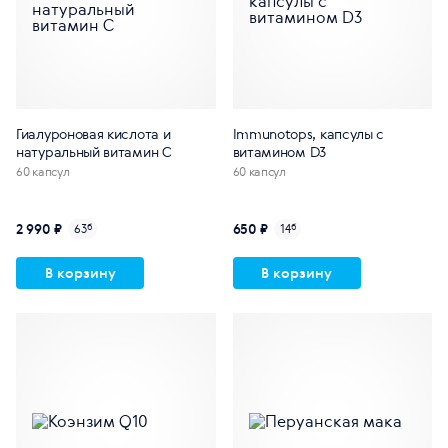
Гиалуроновая кислота и
Immunotops, капсулы с
натуральный витамин С
витамином D3
60 капсул
60 капсул
2 990 ₽
650 ₽
63
б
14
б
В корзину
В корзину