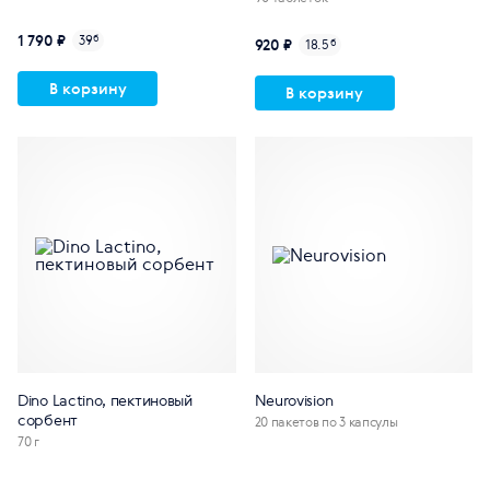
1 790 ₽
39
б
920 ₽
18.5
б
В корзину
В корзину
Dino Lactino, пектиновый
Neurovision
сорбент
20 пакетов по 3 капсулы
70 г