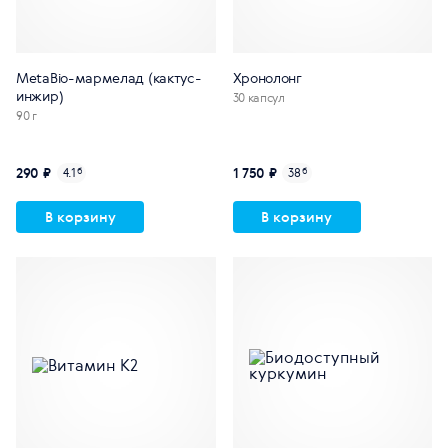
MetaBio-мармелад (кактус-
Хронолонг
инжир)
30 капсул
90 г
290 ₽
1 750 ₽
4.1
б
38
б
В корзину
В корзину