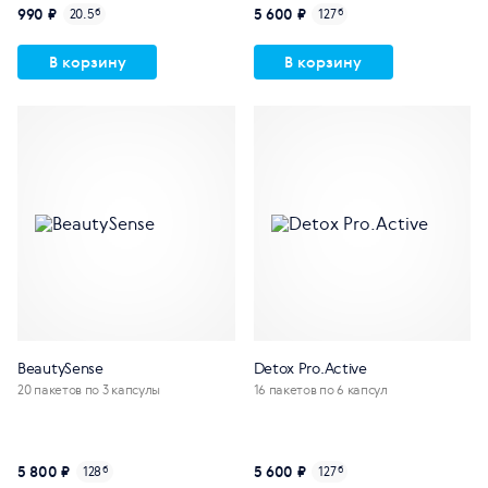
990 ₽
5 600 ₽
20.5
б
127
б
В корзину
В корзину
BeautySense
Detox Pro.Active
20 пакетов по 3 капсулы
16 пакетов по 6 капсул
5 800 ₽
5 600 ₽
128
б
127
б