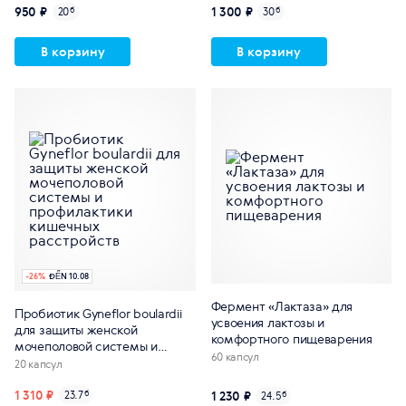
950 ₽
1 300 ₽
20
б
30
б
В корзину
В корзину
-
26
%
ĐẾN 10.08
Фермент «Лактаза» для
Пробиотик Gyneflor boulardii
усвоения лактозы и
для защиты женской
комфортного пищеварения
мочеполовой системы и
60 капсул
профилактики кишечных
20 капсул
расстройств
1 310 ₽
1 230 ₽
23.7
б
24.5
б