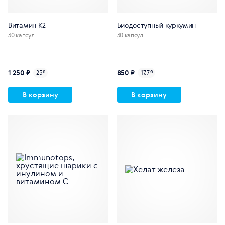
Витамин К2
Биодоступный куркумин
30 капсул
30 капсул
1 250 ₽
850 ₽
25
б
17.7
б
В корзину
В корзину