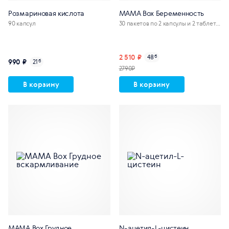
Розмариновая кислота
MAMA Box Беременность
90 капсул
30 пакетов по 2 капсулы и 2 таблетк
и
2 510 ₽
48
б
990 ₽
21
б
2790₽
В корзину
В корзину
MAMA Box Грудное
N-ацетил-L-цистеин