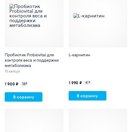
Пробиотик Probiovital для
L-карнитин
контроля веса и поддержки
метаболизма
15 капсул
1 990 ₽
41
б
1 900 ₽
38
б
В корзину
В корзину