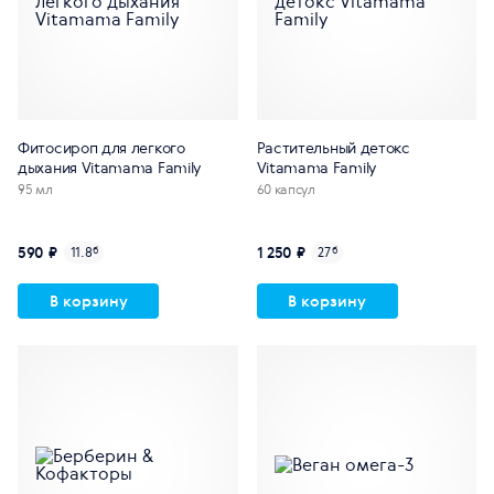
Фитосироп для легкого
Растительный детокс
дыхания Vitamama Family
Vitamama Family
95 мл
60 капсул
590 ₽
1 250 ₽
11.8
б
27
б
В корзину
В корзину