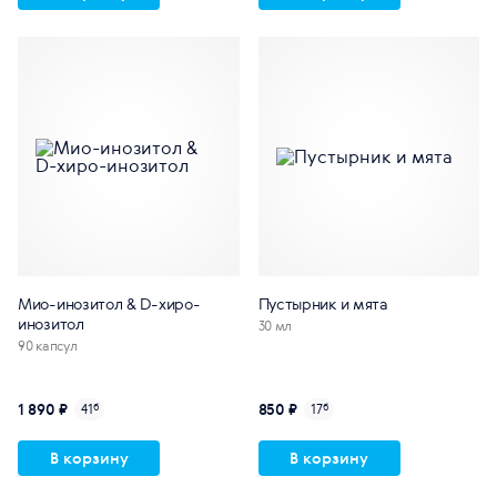
Мио-инозитол & D-хиро-
Пустырник и мята
инозитол
30 мл
90 капсул
1 890 ₽
850 ₽
41
б
17
б
В корзину
В корзину