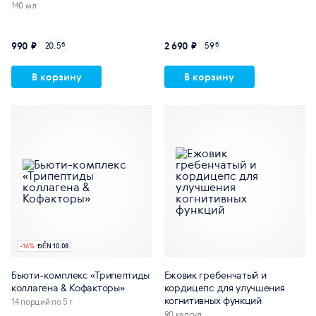
и
140 мл
990 ₽
2 690 ₽
20.5
б
59
б
В корзину
В корзину
-
16
%
ĐẾN 10.08
Бьюти-комплекс «Трипептиды
Ежовик гребенчатый и
коллагена & Кофакторы»
кордицепс для улучшения
когнитивных функций
14 порций по 5 г
90 капсул