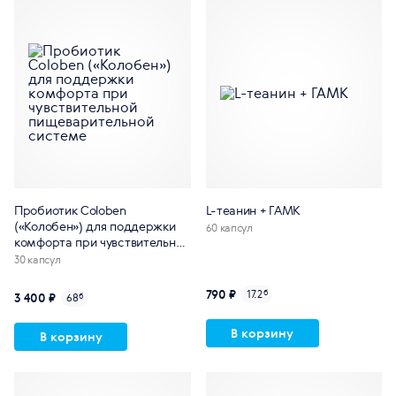
Пробиотик Coloben
L-теанин + ГАМК
(«Колобен») для поддержки
60 капсул
комфорта при чувствительной
пищеварительной системе
30 капсул
790 ₽
17.2
б
3 400 ₽
68
б
В корзину
В корзину