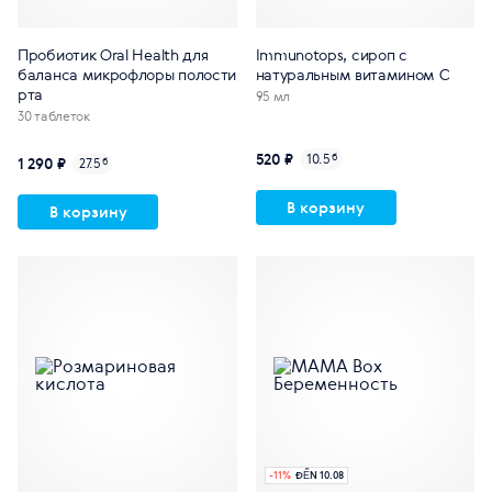
Пробиотик Oral Health для
Immunotops, сироп с
баланса микрофлоры полости
натуральным витамином С
рта
95 мл
30 таблеток
520 ₽
10.5
б
1 290 ₽
27.5
б
В корзину
В корзину
-
11
%
ĐẾN 10.08