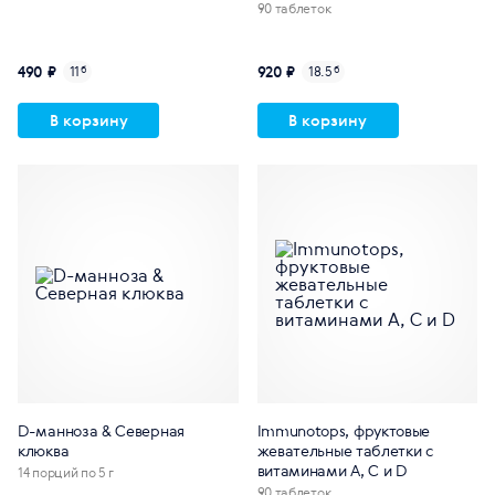
90 таблеток
490 ₽
920 ₽
11
б
18.5
б
В корзину
В корзину
D-манноза & Северная
Immunotops, фруктовые
клюква
жевательные таблетки с
витаминами A, C и D
14 порций по 5 г
90 таблеток