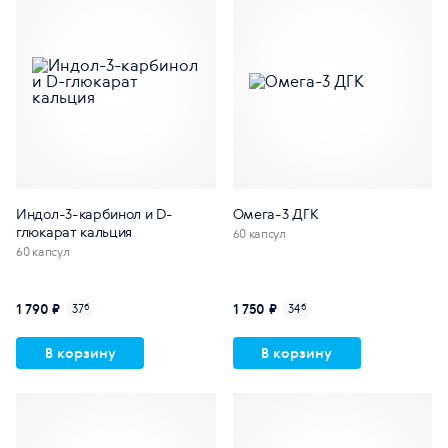
Индол-3-карбинол и D-
Омега-3 ДГК
глюкарат кальция
60 капсул
60 капсул
1 790 ₽
1 750 ₽
37
б
34
б
В корзину
В корзину