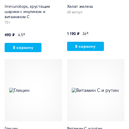
Immunotops, хрустящие
Хелат железа
шарики с инулином и
60 капсул
витамином С
70 г
1 190 ₽
26
б
490 ₽
6.5
б
В корзину
В корзину
Глицин
Витамин С и рутин