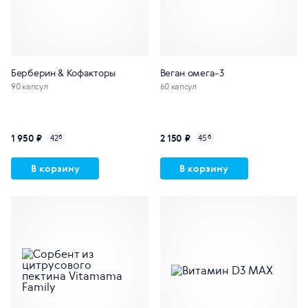
Берберин & Кофакторы
Веган омега-3
90 капсул
60 капсул
1 950 ₽
2 150 ₽
42
б
45
б
В корзину
В корзину