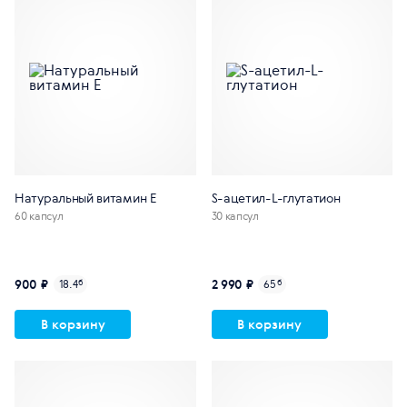
Натуральный витамин E
S-ацетил-L-глутатион
60 капсул
30 капсул
900 ₽
2 990 ₽
18.4
б
65
б
В корзину
В корзину