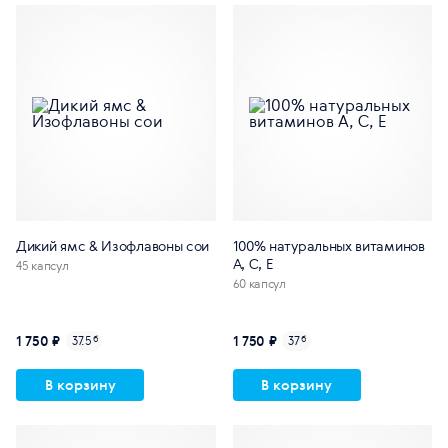
Дикий ямс & Изофлавоны сои
100% натуральных витаминов
A, C, E
45 капсул
60 капсул
1 750 ₽
1 750 ₽
37.5
б
37
б
В корзину
В корзину