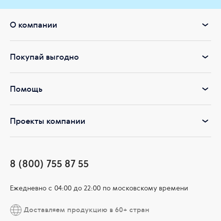
Ищете качественный источник ценных Омега-кислот? Тогда
ваш выбор - Essential Fatty Acids (Эссенциальные жирные
О компании
кислоты)!
Покупай выгодно
Помощь
Проекты компании
8 (800) 755 87 55
Ежедневно c 04:00 до 22:00 по московскому времени
Доставляем продукцию в 60+ стран