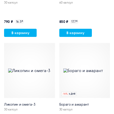
30 капсул
60 капсул
790 ₽
850 ₽
16.5
б
17.7
б
В корзину
В корзину
-
15
%
3 ДНЯ
Ликопин и омега-3
Бораго и амарант
30 капсул
30 капсул