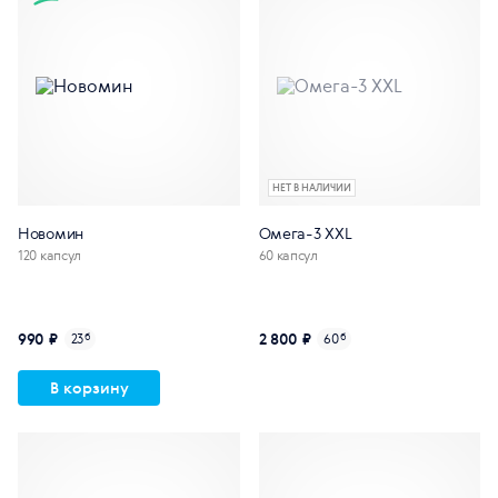
НЕТ В НАЛИЧИИ
Новомин
Омега-3 XXL
120 капсул
60 капсул
990 ₽
2 800 ₽
23
б
60
б
В корзину