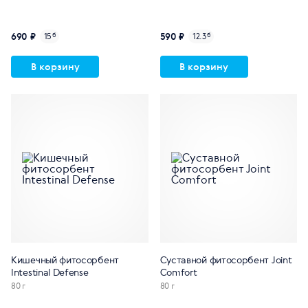
690 ₽
590 ₽
15
б
12.3
б
В корзину
В корзину
Кишечный фитосорбент
Суставной фитосорбент Joint
Intestinal Defense
Comfort
80 г
80 г