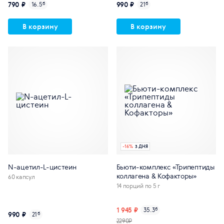
790 ₽
990 ₽
16.5
б
21
б
В корзину
В корзину
-
16
%
3 ДНЯ
N-ацетил-L-цистеин
Бьюти-комплекс «Трипептиды
коллагена & Кофакторы»
60 капсул
14 порций по 5 г
1 945 ₽
35.3
б
990 ₽
21
б
2290₽