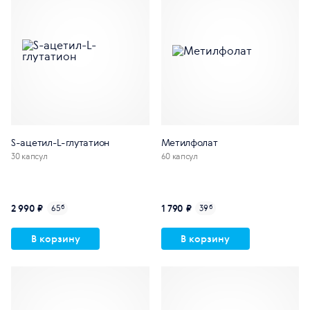
S-ацетил-L-глутатион
Метилфолат
30 капсул
60 капсул
2 990 ₽
1 790 ₽
65
б
39
б
В корзину
В корзину