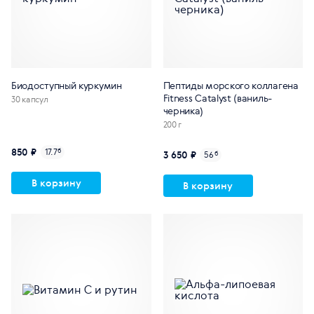
Биодоступный куркумин
Пептиды морского коллагена
Fitness Catalyst (ваниль-
30 капсул
черника)
200 г
850 ₽
17.7
б
3 650 ₽
56
б
В корзину
В корзину