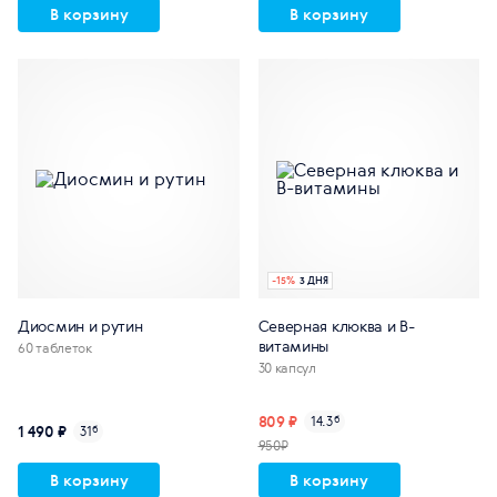
В корзину
В корзину
-
15
%
3 ДНЯ
Диосмин и рутин
Северная клюква и В-
витамины
60 таблеток
30 капсул
809 ₽
14.3
б
1 490 ₽
31
б
950₽
В корзину
В корзину