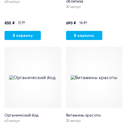
облепиха
60 капсул
30 капсул
850 ₽
690 ₽
17.7
б
14.4
б
В корзину
В корзину
Органический йод
Витамины красоты
60 капсул
30 капсул