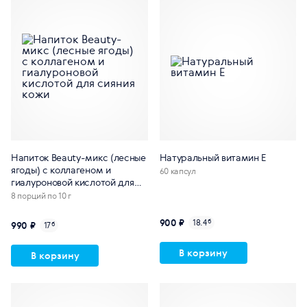
Напиток Beauty-микс (лесные
Натуральный витамин E
ягоды) с коллагеном и
60 капсул
гиалуроновой кислотой для
сияния кожи
8 порций по 10 г
900 ₽
18.4
б
990 ₽
17
б
В корзину
В корзину