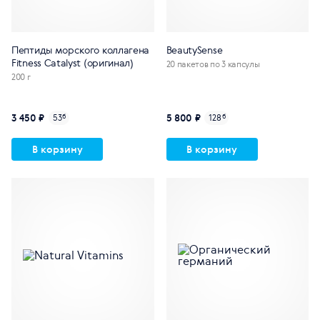
Пептиды морского коллагена
BeautySense
Fitness Catalyst (оригинал)
20 пакетов по 3 капсулы
200 г
3 450 ₽
5 800 ₽
53
б
128
б
В корзину
В корзину