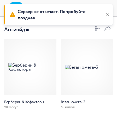
Приложение
Установить
Buy Siberian
Сервер не отвечает. Попробуйте
позднее
Антиэйдж
Берберин & Кофакторы
Веган омега-3
90 капсул
60 капсул