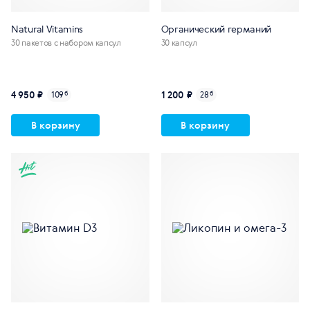
Natural Vitamins
Органический германий
30 пакетов с набором капсул
30 капсул
4 950 ₽
1 200 ₽
109
б
28
б
В корзину
В корзину