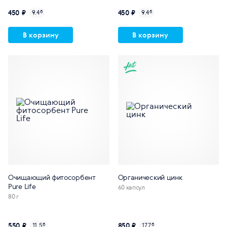
450 ₽
450 ₽
9.4
б
9.4
б
В корзину
В корзину
Очищающий фитосорбент
Органический цинк
Pure Life
60 капсул
80 г
550 ₽
850 ₽
11.5
б
17.7
б