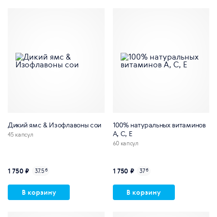
Дикий ямс & Изофлавоны сои
100% натуральных витаминов
A, C, E
45 капсул
60 капсул
1 750 ₽
1 750 ₽
37.5
б
37
б
В корзину
В корзину