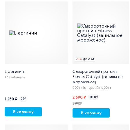
-
11
%
ДО 31.08
L-аргинин
Сывороточный протеин
Fitness Catalyst (ванильное
120 таблеток
мороженое)
500 г (16 порций по 30 г)
2 690 ₽
20.8
б
1 250 ₽
27
б
2990₽
В корзину
В корзину