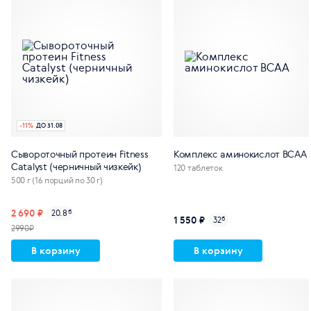
-
11
%
ДО 31.08
Сывороточный протеин Fitness
Комплекс аминокислот BCAA
Catalyst (черничный чизкейк)
120 таблеток
500 г (16 порций по 30 г)
2 690 ₽
20.8
б
1 550 ₽
32
б
2990₽
В корзину
В корзину