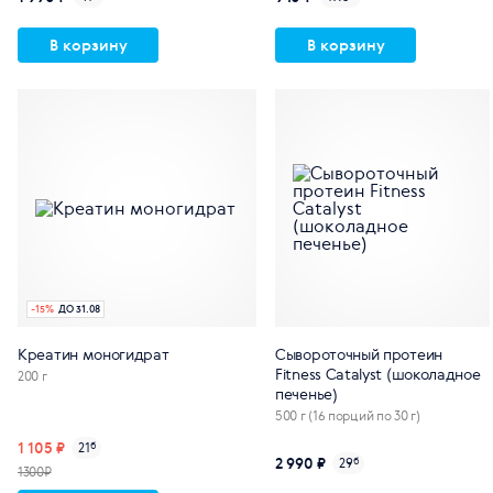
В корзину
В корзину
-
15
%
ДО 31.08
Креатин моногидрат
Сывороточный протеин
Fitness Catalyst (шоколадное
200 г
печенье)
500 г (16 порций по 30 г)
1 105 ₽
21
б
2 990 ₽
29
б
1300₽