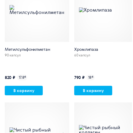
Метилсульфонилметан
Хромлипаза
90 капсул
60 капсул
820 ₽
790 ₽
17.8
б
18
б
В корзину
В корзину