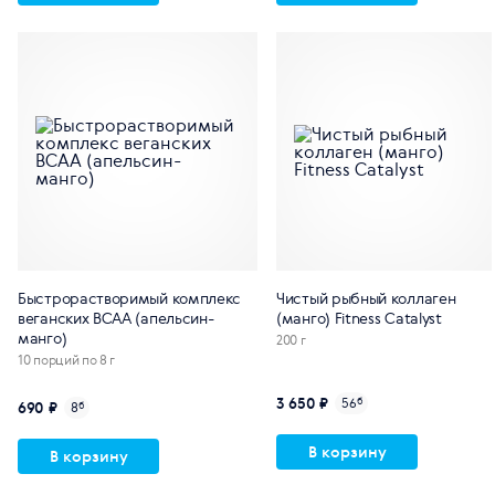
Быстрорастворимый комплекс
Чистый рыбный коллаген
веганских BCAA (апельсин-
(манго) Fitness Catalyst
манго)
200 г
10 порций по 8 г
3 650 ₽
56
б
690 ₽
8
б
В корзину
В корзину