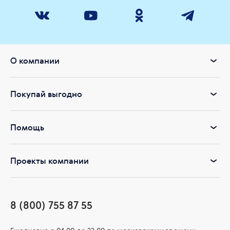
– являются источником клетчатки и инулина для микрофлоры
кишечника,
– обеспечивают адресное воздействие за счет растительных
экстрактов,
– являются идеальной основой для полезных коктейлей.
О компании
Покупай выгодно
Помощь
Проекты компании
8 (800) 755 87 55