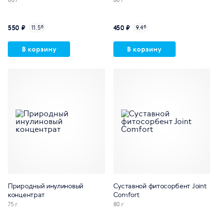
550 ₽
450 ₽
11.5
б
9.4
б
В корзину
В корзину
Природный инулиновый
Суставной фитосорбент Joint
концентрат
Comfort
75 г
80 г