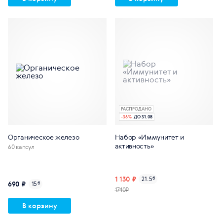
РАСПРОДАНО
-
36
%
ДО 31.08
Органическое железо
Набор «Иммунитет и
активность»
60 капсул
1 130 ₽
21.5
б
690 ₽
15
б
1740₽
В корзину