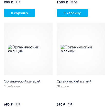
900 ₽
1 500 ₽
18
б
31.5
б
В корзину
В корзину
Органический кальций
Органический магний
60 таблеток
60 капсул
690 ₽
690 ₽
15
б
15
б