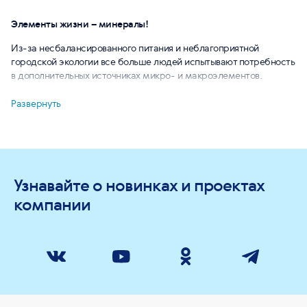
Элементы жизни – минералы!
Из-за несбалансированного питания и неблагоприятной
городской экологии все больше людей испытывают потребность
в дополнительных источниках микро- и макроэлементов.
На помощь приходит Essential Minerals (Эссенциальные
Развернуть
минералы) – современная линия минеральных комплексов
органического происхождения из высокоочищенного сырья
фармацевтического качества! В основе каждого продукта –
отдельный минерал в одной или нескольких природных формах,
усиленный витаминами и экстрактами натурального
Узнавайте о новинках и проектах
происхождения.
компании
Принцип построения комплексов линейки:
минерал (ядро)
витамины (усилитель)
экстракты (усилитель второго порядка)
В ассортименте серии Essential Minerals (Эссенциальные
минералы) вы найдете органические источники кальция, магния,