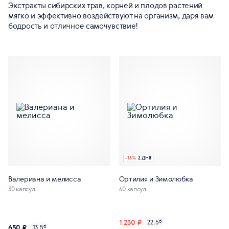
Экстракты сибирских трав, корней и плодов растений
мягко и эффективно воздействуют на организм, даря вам
бодрость и отличное самочувствие!
-
16
%
2 ДНЯ
Валериана и мелисса
Ортилия и Зимолюбка
30 капсул
60 капсул
1 230 ₽
22.5
б
650 ₽
13.5
б