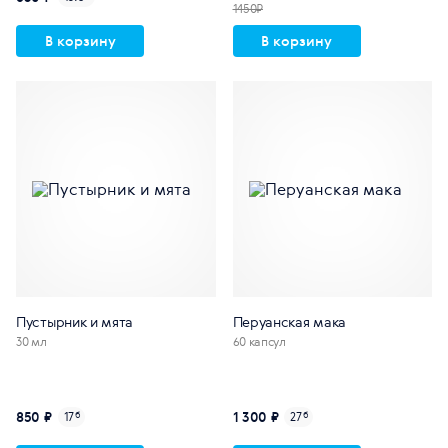
1450₽
В корзину
В корзину
Пустырник и мята
Перуанская мака
30 мл
60 капсул
850 ₽
1 300 ₽
17
б
27
б