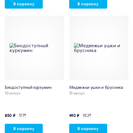
В корзину
В корзину
Биодоступный куркумин
Медвежьи ушки и брусника
30 капсул
30 капсул
850 ₽
490 ₽
17.7
б
10.2
б
В корзину
В корзину