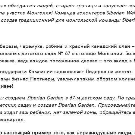
га» объединяет людей, стирает границы и запускает во
яла участие Монголия! Команда волонтеров Siberian We
 создав традиционный для монгольской команды Siberi
 березы, черемуха, рябина и красный канадский клен –
опечных детского сада № 67 в столице Монголии. Бол
ревьев, ведь каждое посаженное дерево – это вклад в
 поддержка Компании вдохновляет Лидеров на местах. 
ами Бизнес-Партнеры, увеличив таким образом количес
сивее!
ы создаем Siberian Garden в 67-м детском саду. По тр
етских садах и создает Siberian Garden. Присоединяйт
а ходит ваш ребёнок, нет зеленой зоны, обращайтесь в S
Баяржаргал.
это настоящий пример того, как неравнодушные люди