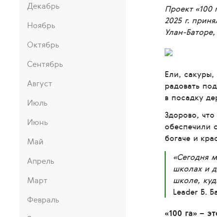
Декабрь
Проект «100 
2025 г. прин
Ноябрь
Улан-Баторе,
Октябрь
Сентябрь
Ели, сакуры,
Август
радовать под
в посадку де
Июль
Здорово, что
Июнь
обеспечили с
богаче и кра
Май
«Сегодня м
Апрель
школах и д
Март
школе, куд
Leader Б. 
Февраль
«100 га» – 