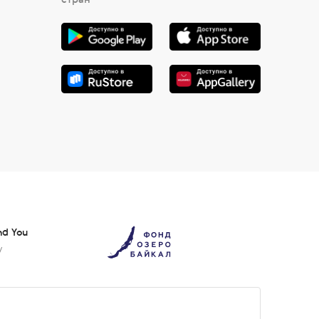
nd You
у