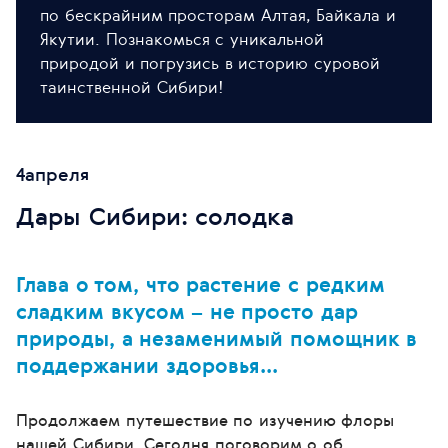
по бескрайним просторам Алтая, Байкала и
Якутии. Познакомься с уникальной
природой и погрузись в историю суровой
таинственной Сибири!
4
апреля
Дары Сибири: солодка
Глава о том, что растение с редким
сладким вкусом – не просто дар
природы, а незаменимый помощник в
поддержании здоровья...
Продолжаем путешествие по изучению флоры
нашей Сибири. Сегодня поговорим о об