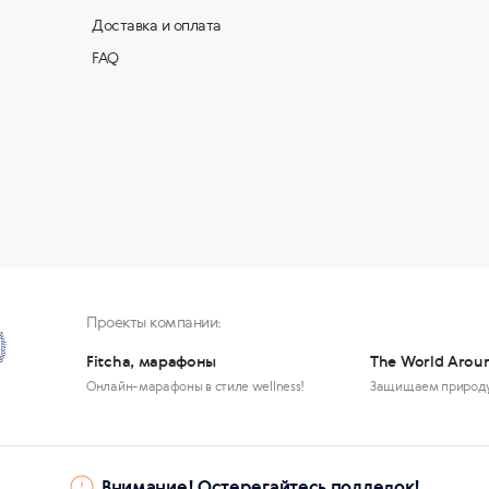
Доставка и оплата
FAQ
Проекты компании:
Fitcha, марафоны
The World Arou
Онлайн-марафоны в стиле wellness!
Защищаем природ
Внимание! Остерегайтесь подделок!