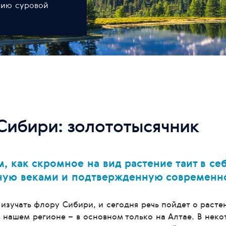
рию суровой
Сибири: золототысячник
ом, как скромное на вид растение таит в с
ную веками и подтвержденную современн
зучать флору Сибири, и сегодня речь пойдет о расте
в нашем регионе – в основном только на Алтае. В неко