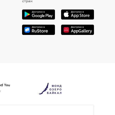
стран
nd You
у