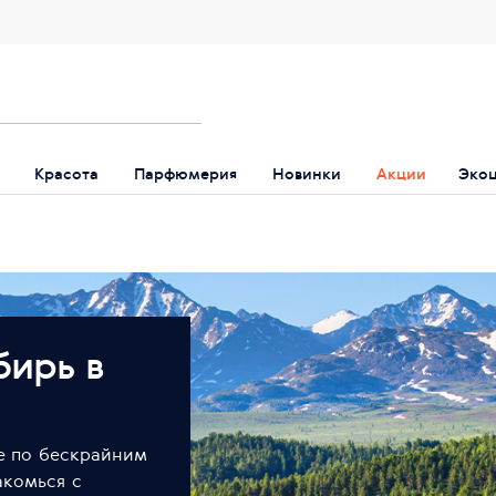
Красота
Парфюмерия
Новинки
Акции
Эко
бирь в
е по бескрайним
акомься с