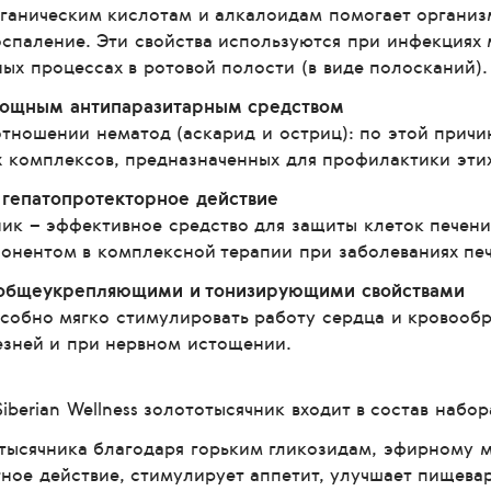
рганическим кислотам и алкалоидам помогает организ
спаление. Эти свойства используются при инфекциях 
ых процессах в ротовой полости (в виде полосканий).
 мощным антипаразитарным средством
тношении нематод (аскарид и остриц): по этой причин
 комплексов, предназначенных для профилактики эти
т гепатопротекторное действие
ик – эффективное средство для защиты клеток печени 
онентом в комплексной терапии при заболеваниях пе
 общеукрепляющими и тонизирующими свойствами
собно мягко стимулировать работу сердца и кровообр
езней и при нервном истощении.
Siberian Wellness золототысячник входит в состав наб
тысячника благодаря горьким гликозидам, эфирному м
ное действие, стимулирует аппетит, улучшает пищева