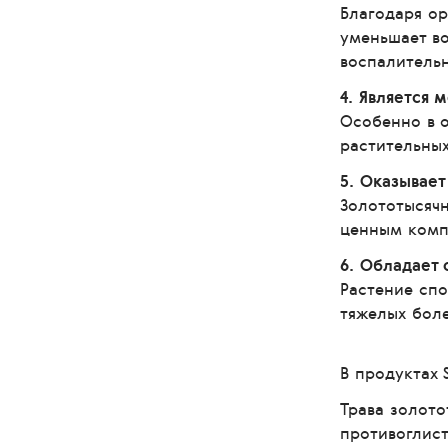
Благодаря о
уменьшает во
воспалительн
4. Является
Особенно в о
растительных
5. Оказывае
Золототысячн
ценным комп
6. Обладает
Растение спо
тяжелых бол
В продуктах 
Трава золото
противоглист