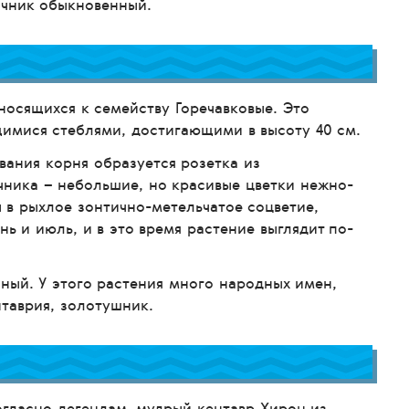
ячник обыкновенный.
тносящихся к семейству Горечавковые. Это
щимися стеблями, достигающими в высоту 40 см.
вания корня образуется розетка из
чника – небольшие, но красивые цветки нежно-
 в рыхлое зонтично-метельчатое соцветие,
ь и июль, и в это время растение выглядит по-
ный. У этого растения много народных имен,
нтаврия, золотушник.
огласно легендам, мудрый кентавр Хирон из