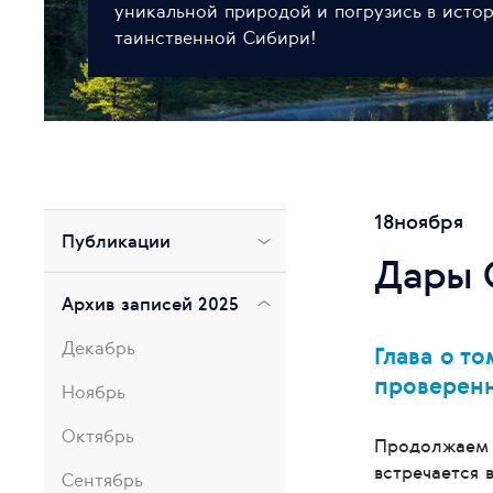
уникальной природой и погрузись в исто
таинственной Сибири!
18
ноября
Публикации
Дары 
Архив записей 2025
Декабрь
Глава о т
проверен
Ноябрь
Октябрь
Продолжаем и
встречается 
Сентябрь