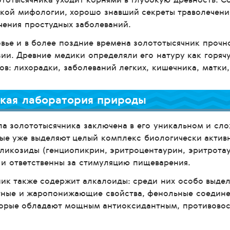
кой мифологии, хорошо знавший секреты траволечения
чения простудных заболеваний.
вье и в более поздние времена золототысячник прочн
зии. Древние медики определяли его натуру как горяч
ов: лихорадки, заболеваний легких, кишечника, матки
кая лаборатория природы
а золототысячника заключена в его уникальном и сл
ные уже выделяют целый комплекс биологически актив
гликозиды (генциопикрин, эритроцентаурин, эритрота
 и ответственны за стимуляцию пищеварения.
ик также содержит алкалоиды: среди них особо выде
тные и жаропонижающие свойства, фенольные соедине
торые обладают мощным антиоксидантным, противово