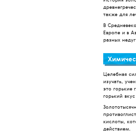
древнегречес
также для ле
В Средневеко
Европе и в А
разных недуг
Химичес
Целебная сил
изучать, уче
это горькие 
горький вкус
Золототысячн
противоглис
кислоты, ко
действием.