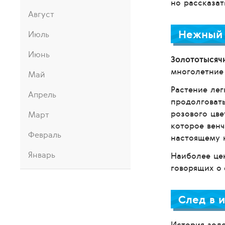
но рассказат
Август
Нежный 
Июль
Июнь
Золототысяч
многолетние 
Май
Растение лег
Апрель
продолговаты
розового цве
Март
которое венч
Февраль
настоящему 
Январь
Наиболее цен
говорящих о 
След в 
История золо