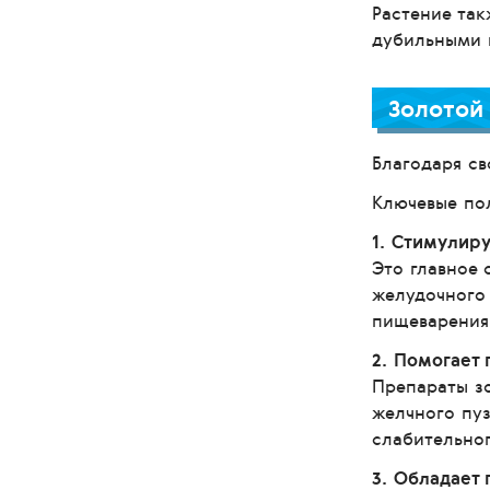
Растение так
дубильными 
Золотой
Благодаря св
Ключевые пол
1. Стимулир
Это главное 
желудочного
пищеварения
2. Помогает
Препараты з
желчного пуз
слабительног
3. Обладает