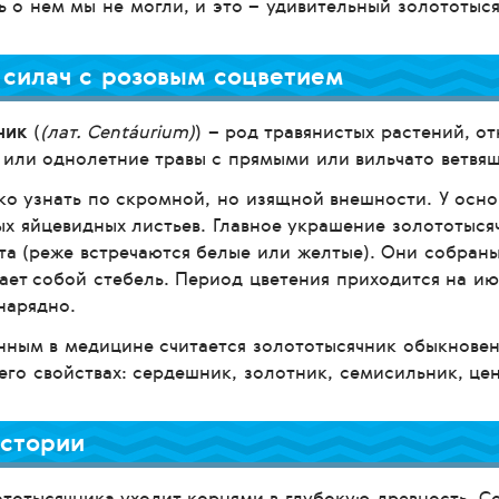
ь о нем мы не могли, и это – удивительный золототыс
силач с розовым соцветием
ник
(
(лат. Centáurium)
) – род травянистых растений, о
или однолетние травы с прямыми или вильчато ветвя
ко узнать по скромной, но изящной внешности. У осно
х яйцевидных листьев. Главное украшение золототыся
та (реже встречаются белые или желтые). Они собраны
ает собой стебель. Период цветения приходится на июн
нарядно.
ным в медицине считается золототысячник обыкновен
его свойствах: сердешник, золотник, семисильник, це
истории
тотысячника уходит корнями в глубокую древность. С