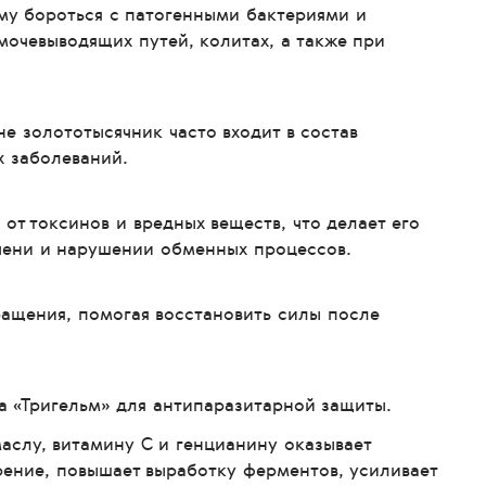
му бороться с патогенными бактериями и
мочевыводящих путей, колитах, а также при
е золототысячник часто входит в состав
х заболеваний.
от токсинов и вредных веществ, что делает его
чени и нарушении обменных процессов.
ащения, помогая восстановить силы после
ора «Тригельм» для антипаразитарной защиты.
аслу, витамину С и генцианину оказывает
рение, повышает выработку ферментов, усиливает