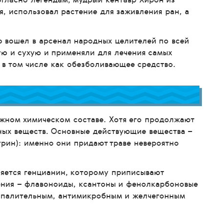
, использовал растение для заживления ран, а
о вошел в арсенал народных целителей по всей
ую и сухую и применяли для лечения самых
, в том числе как обезболивающее средство.
ожном химическом составе. Хотя его продолжают
ных веществ. Основные действующие вещества –
урин): именно они придают траве невероятно
ляется генцианин, которому приписывают
ния – флавоноиды, ксантоны и фенолкарбоновые
спалительным, антимикробным и желчегонным