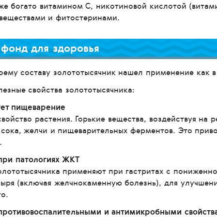
же богато витамином С, никотиновой кислотой (вита
веществами и фитостеринами.
 фонд для здоровья
оему составу золототысячник нашел применение как в
езные свойства золототысячника:
ует пищеварение
свойство растения. Горькие вещества, воздействуя на
 сока, желчи и пищеварительных ферментов. Это прив
.
 при патологиях ЖКТ
олототысячника применяют при гастритах с пониженно
ыря (включая желчнокаменную болезнь), для улучшени
о.
 противовоспалительными и антимикробными свойств