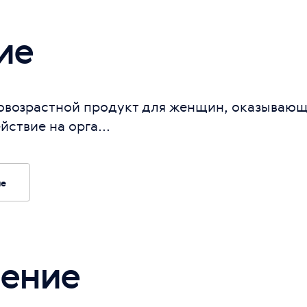
ие
овозрастной продукт для женщин, оказываю
твие на орга...
ие
ение