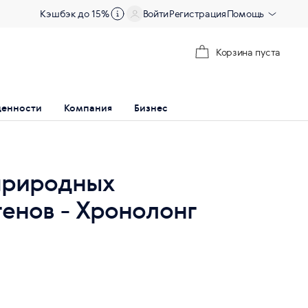
Кэшбэк до 15%
Войти
Регистрация
Помощь
Корзина пуста
ценности
Компания
Бизнес
природных
енов - Хронолонг