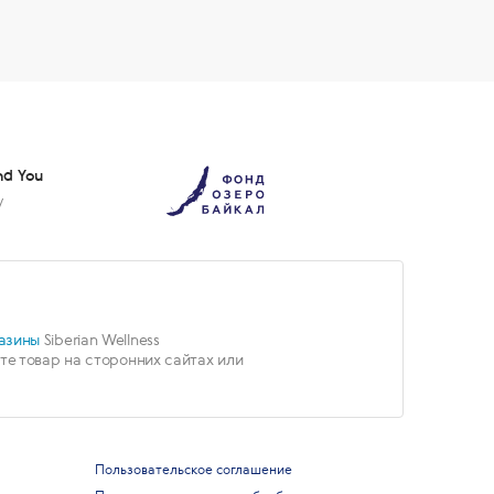
nd You
у
азины
Siberian Wellness
е товар на сторонних сайтах или
Пользовательское соглашение