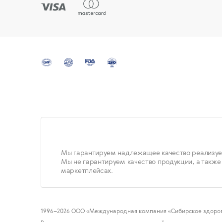
✖
К сожалению, товара нет в наличии, но,
если вы оставите свой e-mail, мы
сообщим вам, когда он снова появится в
нашем интернет-магазине.
Мы гарантируем надлежащее качество реализуе
Мы не гарантируем качество продукции, а также
Просто введите свой e-mail:
маркетплейсах.
1996
–2026 ООО «Международная компания «Сибирское здоров