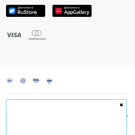
✖
Внимание! Остерегайтесь подделок!
Мы гарантируем надлежащее качество реализуемого товара
в официальном Интернет-магазине, а также через
магазины
Siberian Wellness