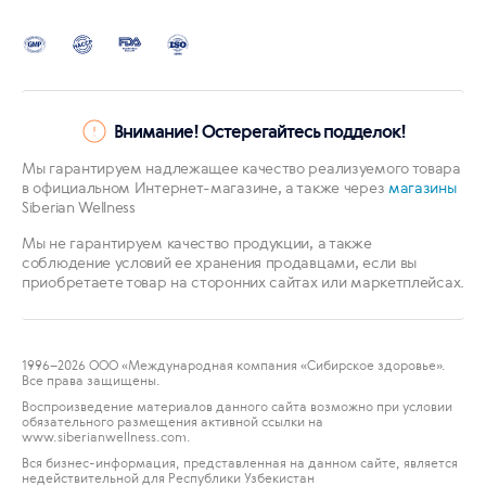
✖
Внимание! Остерегайтесь подделок!
Мы гарантируем надлежащее качество реализуемого товара
в официальном Интернет-магазине, а также через
магазины
Siberian Wellness
Мы не гарантируем качество продукции, а также
соблюдение условий ее хранения продавцами, если вы
приобретаете товар на сторонних сайтах или маркетплейсах.
К сожалению, товара нет в наличии, но,
1996
–2026 ООО «Международная компания «Сибирское здоровье».
если вы оставите свой e-mail, мы
Все права защищены.
сообщим вам, когда он снова появится в
Воспроизведение материалов данного сайта возможно при условии
нашем интернет-магазине.
обязательного размещения активной ссылки на
www.siberianwellness.com.
Просто введите свой e-mail:
Вся бизнес-информация, представленная на данном сайте, является
недействительной для Республики Узбекистан