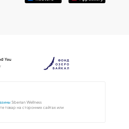
nd You
у
азины
Siberian Wellness
е товар на сторонних сайтах или