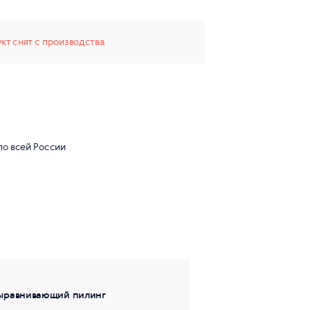
кт снят с производства
по всей России
ыравнивающий пилинг