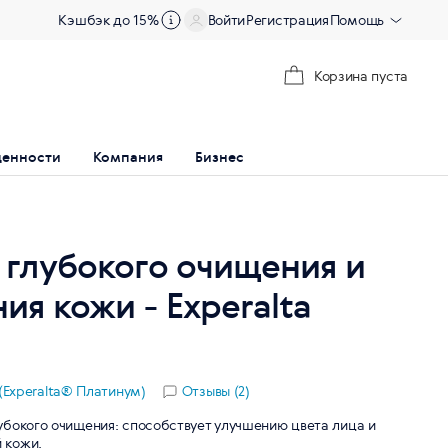
Кэшбэк до 15%
Войти
Регистрация
Помощь
Корзина пуста
ценности
Компания
Бизнес
 глубокого очищения и
ия кожи - Experalta
 (Experalta® Платинум)
Отзывы (2)
убокого очищения: способствует улучшению цвета лица и
 кожи.