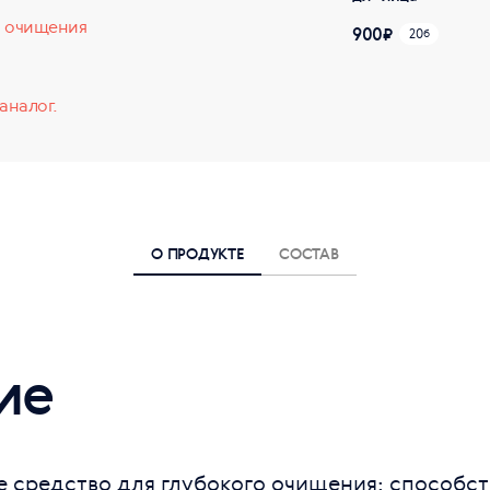
о очищения
900
₽
20
б
аналог.
О ПРОДУКТЕ
СОСТАВ
ие
 средство для глубокого очищения: способст