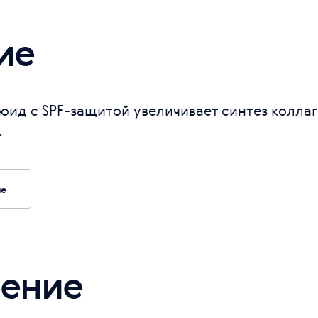
ие
д с SPF-защитой увеличивает синтез коллаг
.
ие
ение