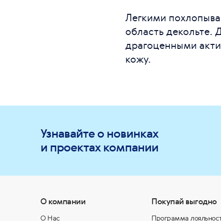
Легкими похлопыва
область декольте. 
драгоценными актив
кожу.
Узнавайте о новинках
и проектах компании
О компании
Покупай выгодно
О Нас
Программа лояльнос