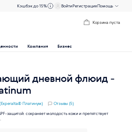
Кэшбэк до 15%
Войти
Регистрация
Помощь
Корзина пуста
ценности
Компания
Бизнес
ющий дневной флюид -
latinum
 (Experalta® Платинум)
Отзывы (5)
PF-защитой: сохраняет молодость кожи и препятствует
.