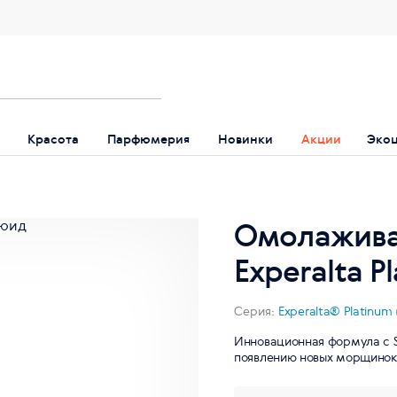
Красота
Парфюмерия
Новинки
Акции
Эко
Омолажива
Experalta P
Серия:
Experalta® Platinum
Инновационная формула с S
появлению новых морщинок