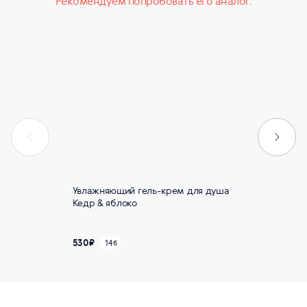
Рекомендуем попробовать его аналог.
Увлажняющий гель-крем для душа
Увлажня
Кедр & яблоко
Лесная 
530
₽
530
₽
14
1
б