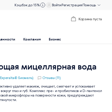
Кэшбэк до 15%
Войти
Регистрация
Помощь
Корзина пуста
ценности
Компания
Бизнес
ющая мицеллярная вода
(Experalta® Биомель)
Отзывы (11)
ктивно удаляет макияж, очищает, смягчает и успокаивает
 вокруг глаз и губ. Комплекс пре- и пробиотиков и D-пантенол
овой микрофлоры на поверхности кожи, предупреждают
тянутости.