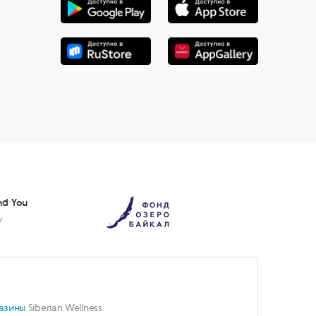
nd You
у
азины
Siberian Wellness