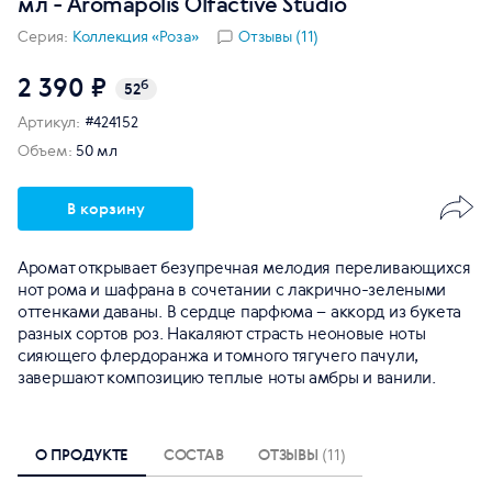
мл - Aromapolis Olfactive Studio
Серия:
Коллекция «Роза»
Отзывы (11)
2 390 ₽
б
52
Артикул:
#424152
Объем:
50 мл
В корзину
Аромат открывает безупречная мелодия переливающихся
нот рома и шафрана в сочетании с лакрично-зелеными
оттенками даваны. В сердце парфюма – аккорд из букета
разных сортов роз. Накаляют страсть неоновые ноты
сияющего флердоранжа и томного тягучего пачули,
завершают композицию теплые ноты амбры и ванили.
О ПРОДУКТЕ
СОСТАВ
ОТЗЫВЫ
(11)