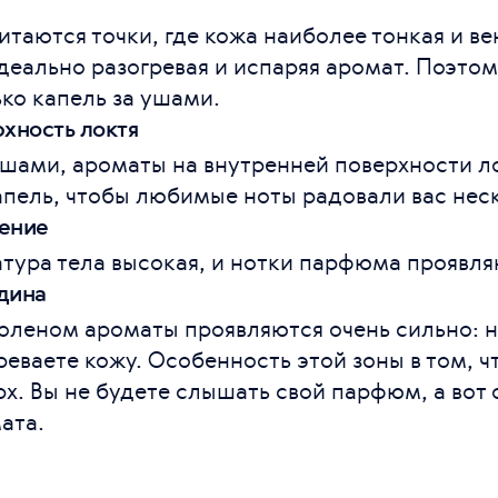
читаются точки, где кожа наиболее тонкая и в
идеально разогревая и испаряя аромат. Поэто
ько капель за ушами.
хность локтя
 ушами, ароматы на внутренней поверхности ло
пель, чтобы любимые ноты радовали вас неск
ение
атура тела высокая, и нотки парфюма проявля
дина
коленом ароматы проявляются очень сильно: н
реваете кожу. Особенность этой зоны в том, ч
рх. Вы не будете слышать свой парфюм, а во
ата.