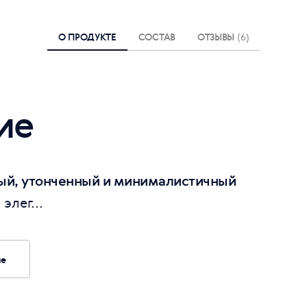
О ПРОДУКТЕ
СОСТАВ
ОТЗЫВЫ
(6)
ие
тый, утонченный и минималистичный
элег...
ие