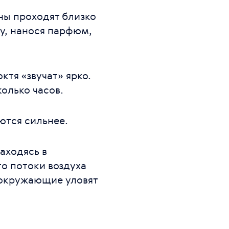
ены проходят близко
му, нанося парфюм,
ктя «звучат» ярко.
олько часов.
ются сильнее.
аходясь в
то потоки воздуха
т окружающие уловят