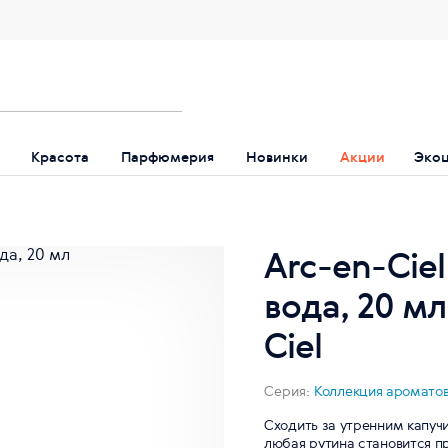
Красота
Парфюмерия
Новинки
Акции
Эко
Arc-en-Cie
вода, 20 м
Ciel
Серия:
Коллекция ароматов
Сходить за утренним капучи
любая рутина становится п