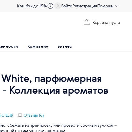
Кэшбэк до 15%
Войти
Регистрация
Помощь
Корзина пуста
ценности
Компания
Бизнес
l White, парфюмерная
л - Коллекция ароматов
 CIEL®
Отзывы (6)
но, сбежать на тренировку или провести срочный зум-кол –
риятной с этим уютным ароматом.