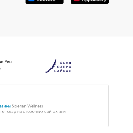
nd You
у
азины
Siberian Wellness
е товар на сторонних сайтах или