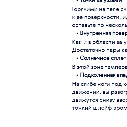
Горячими на теле с
к ее поверхности, 
оставьте по нескол
•
Внутренняя повер
Как и в области за
Достаточно пары ка
•
Солнечное сплет
В этой зоне темпер
•
Подколенная впа
На сгибе ноги под 
движении, вы разог
движутся снизу вве
тонкий шлейф аром