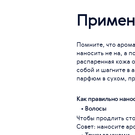
Примен
Помните, что арома
наносить не на, а 
распаренная кожа о
собой и шагните в 
парфюм в сухом, пр
Как правильно нано
•
Волосы
Чтобы продлить сто
Совет: наносите ар
•
Точки за ушами