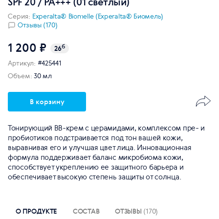
SPF 20 / PA+++ (01 светлый)
Серия:
Experalta® Biomelle (Experalta® Биомель)
Отзывы (170)
1 200 ₽
б
26
Артикул:
#425441
Объем:
30 мл
В корзину
Тонирующий BB-крем с церамидами, комплексом пре- и
пробиотиков подстраивается под тон вашей кожи,
выравнивая его и улучшая цвет лица. Инновационная
формула поддерживает баланс микробиома кожи,
способствует укреплению ее защитного барьера и
обеспечивает высокую степень защиты от солнца.
О ПРОДУКТЕ
СОСТАВ
ОТЗЫВЫ
(170)