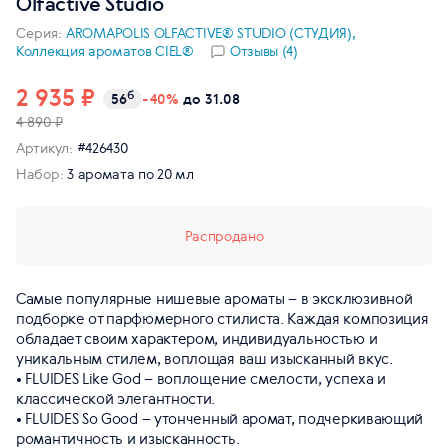
Olfactive Studio
Серия:
AROMAPOLIS OLFACTIVE® STUDIO (СТУДИЯ),
Коллекция ароматов CIEL®
Отзывы (4)
2 935 ₽
б
56
-40%
до 31.08
4 890 ₽
Артикул:
#426430
Набор:
3 аромата по 20 мл
Распродано
Самые популярные нишевые ароматы – в эксклюзивной
подборке от парфюмерного стилиста. Каждая композиция
обладает своим характером, индивидуальностью и
уникальным стилем, воплощая ваш изысканный вкус.
• FLUIDES Like God – воплощение смелости, успеха и
классической элегантности.
• FLUIDES So Good – утонченный аромат, подчеркивающий
романтичность и изысканность.