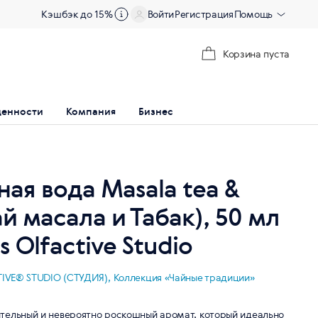
Кэшбэк до 15%
Войти
Регистрация
Помощь
Корзина пуста
ценности
Компания
Бизнес
я вода Masala tea &
й масала и Табак), 50 мл
s Olfactive Studio
IVE® STUDIO (СТУДИЯ),
Коллекция «Чайные традиции»
тельный и невероятно роскошный аромат, который идеально