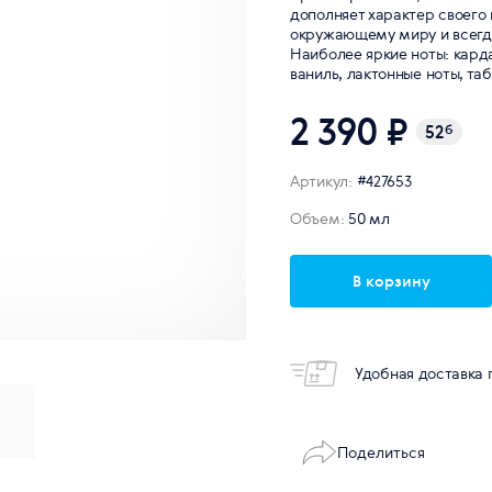
дополняет характер своего 
окружающему миру и всегд
Наиболее яркие ноты: карда
ваниль, лактонные ноты, таб
2 390 ₽
52
б
Артикул:
#427653
Объем:
50 мл
В корзину
Удобная доставка 
Поделиться