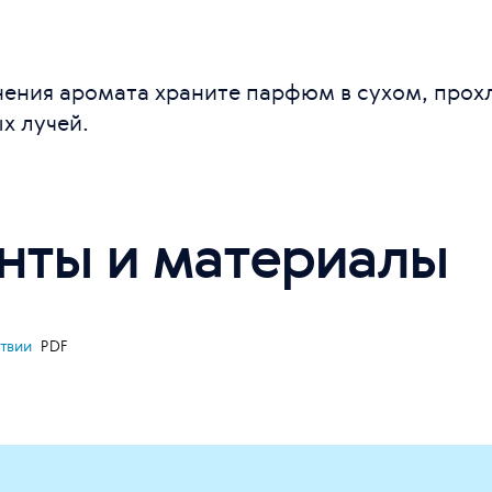
нения аромата храните парфюм в сухом, прох
х лучей.
нты и материалы
ствии