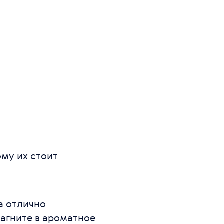
му их стоит
а отлично
шагните в ароматное