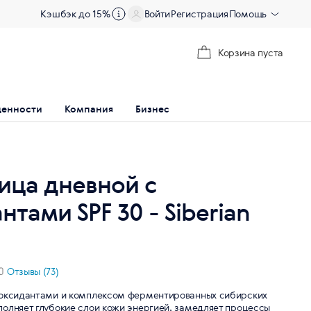
Кэшбэк до 15%
Войти
Регистрация
Помощь
Корзина пуста
ценности
Компания
Бизнес
ица дневной с
тами SPF 30 - Siberian
Отзывы (73)
тиоксидантами и комплексом ферментированных сибирских
полняет глубокие слои кожи энергией, замедляет процессы