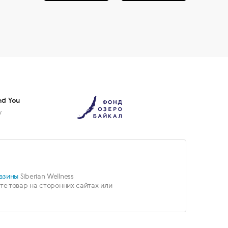
nd You
у
азины
Siberian Wellness
е товар на сторонних сайтах или