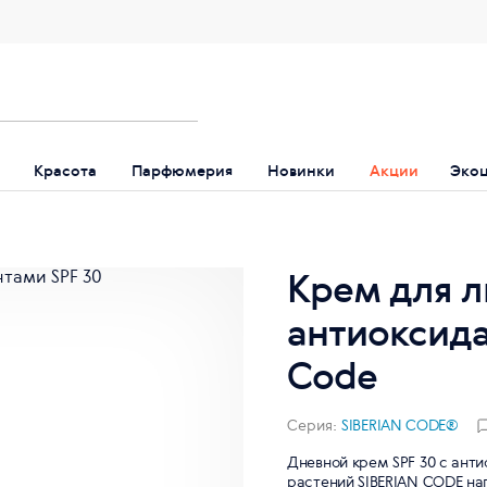
Красота
Парфюмерия
Новинки
Акции
Эко
Крем для л
антиоксидан
Code
Серия:
SIBERIAN CODE®
Дневной крем SPF 30 с ан
растений SIBERIAN CODE на