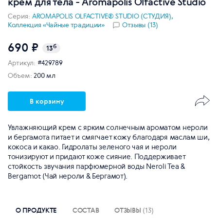
крем для тела - Aromapolis Olfactive Studio
Серия:
AROMAPOLIS OLFACTIVE® STUDIO (СТУДИЯ),
Коллекция «Чайные традиции»
Отзывы (13)
690 ₽
б
13
Артикул:
#429789
Объем:
200 мл
В корзину
Увлажняющий крем с ярким солнечным ароматом нероли
и бергамота питает и смягчает кожу благодаря маслам ши,
кокоса и какао. Гидролаты зеленого чая и нероли
тонизируют и придают коже сияние. Поддерживает
стойкость звучания парфюмерной воды Neroli Tea &
Bergamot (Чай нероли & Бергамот).
О ПРОДУКТЕ
СОСТАВ
ОТЗЫВЫ
(13)