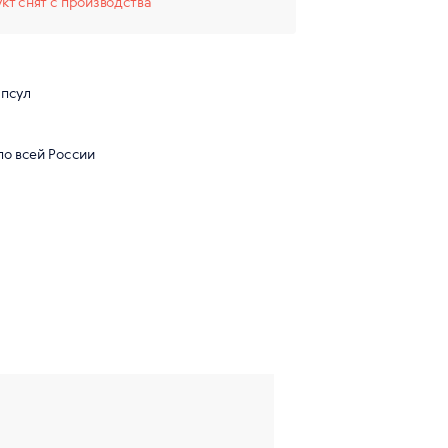
кт снят с производства
апсул
по всей России