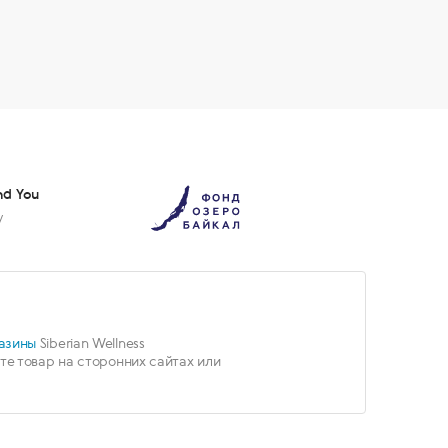
nd You
у
азины
Siberian Wellness
е товар на сторонних сайтах или