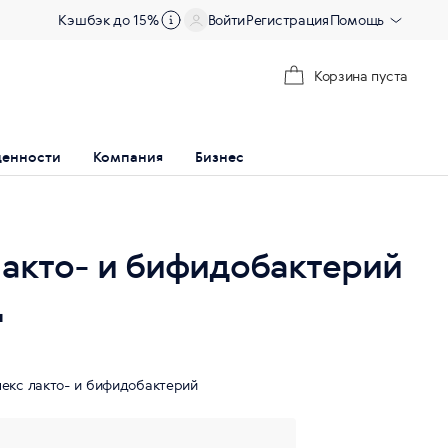
Кэшбэк до 15%
Войти
Регистрация
Помощь
Корзина пуста
ценности
Компания
Бизнес
акто- и бифидобактерий
д
екс лакто- и бифидобактерий