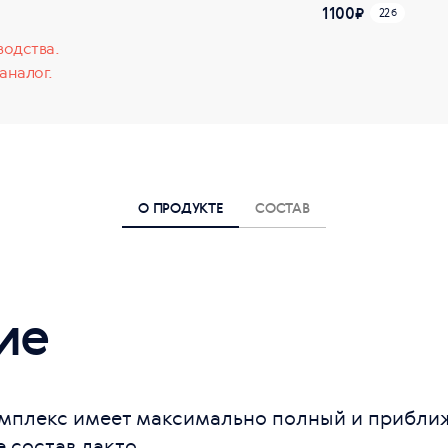
1100
₽
22
б
водства.
аналог.
О ПРОДУКТЕ
СОСТАВ
ие
мплекс имеет максимально полный и прибли
 состав лакто...