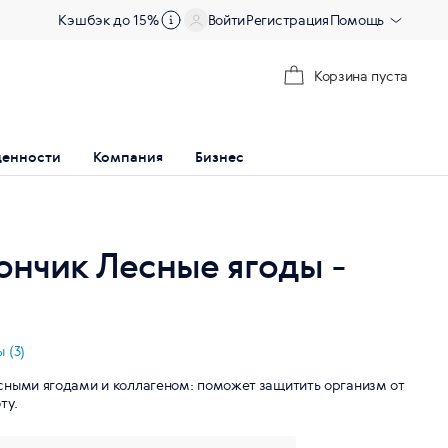
Кэшбэк до 15%
Войти
Регистрация
Помощь
Корзина пуста
ценности
Компания
Бизнес
ончик Лесные ягоды -
 (3)
сными ягодами и коллагеном: поможет защитить организм от
ту.