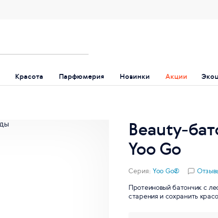
Красота
Парфюмерия
Новинки
Акции
Эко
Beauty-бат
Yoo Gо
Серия:
Yoo Gо®
Отзывы
Протеиновый батончик с ле
старения и сохранить красо