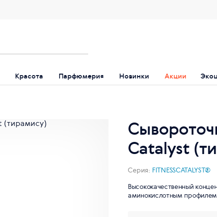
Красота
Парфюмерия
Новинки
Акции
Эко
Сывороточн
Catalyst (т
Серия:
FITNESSCATALYST®
Высококачественный концен
аминокислотным профилем. 