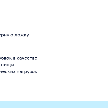
мерную ложку
овок в качестве
 пищи.
ческих нагрузок