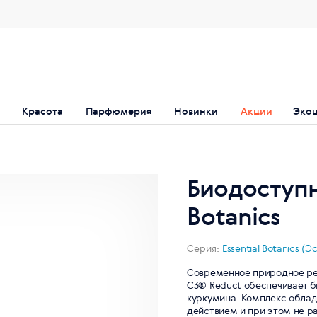
Красота
Парфюмерия
Новинки
Акции
Эко
Биодоступн
Botanics
Серия:
Essential Botanics 
Современное природное ре
C3® Reduct обеспечивает б
куркумина. Комплекс обла
действием и при этом не р