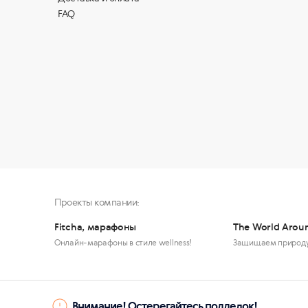
FAQ
Проекты компании:
Fitcha, марафоны
The World Arou
Онлайн-марафоны в стиле wellness!
Защищаем природ
Внимание! Остерегайтесь подделок!