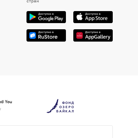
стран
nd You
у