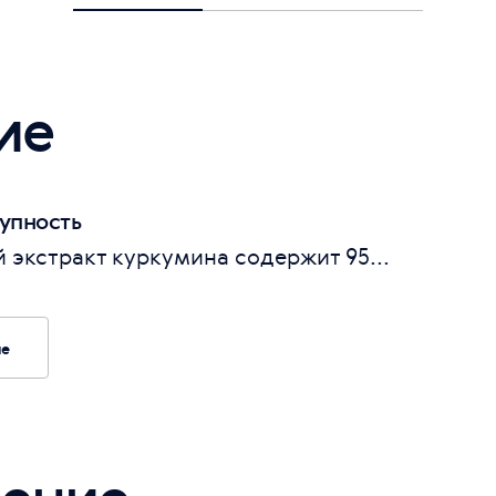
ие
упность
 экстракт куркумина содержит 95...
ие