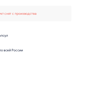
кт снят с производства
апсул
по всей России