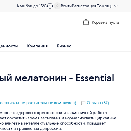
Кэшбэк до 15%
Войти
Регистрация
Помощь
Корзина пуста
ценности
Компания
Бизнес
ый мелатонин - Essential
(Эссенциальные растительные комплексы)
Отзывы (57)
понент здорового крепкого сна и гармоничной работы
ает сократить время засыпания и нормализовать циркадные
но влияет на интеллектуальные способности, повышает
жность и проявления депрессии.