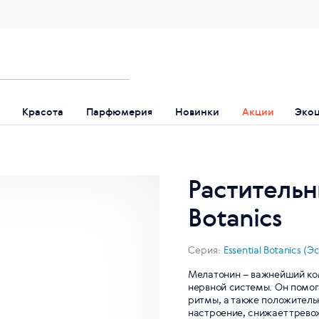
Красота
Парфюмерия
Новинки
Акции
Эко
Растительн
Botanics
Серия:
Essential Botanics 
Мелатонин – важнейший ком
нервной системы. Он помог
ритмы, а также положитель
настроение, снижает трево