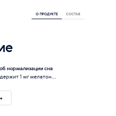
О ПРОДУКТЕ
СОСТАВ
ие
об нормализации сна
держит 1 мг мелатон...
ие