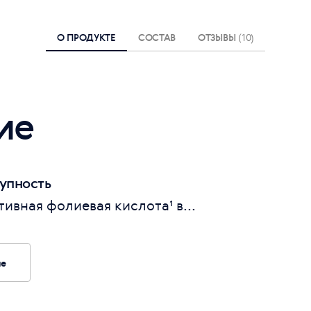
О ПРОДУКТЕ
СОСТАВ
ОТЗЫВЫ
(10)
ие
упность
ивная фолиевая кислота¹ в...
ие