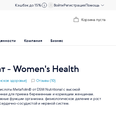
Кэшбэк до 15%
Войти
Регистрация
Помощь
Корзина пуста
ценности
Компания
Бизнес
 - Women's Health
нское здоровье)
Отзывы (10)
слоты Metafolin® от DSM Nutritional с высокой
енная для приема беременным и кормящим женщинам.
ные функции организма: физиологическое деление и рост
 сердечно-сосудистой и нервной систем.