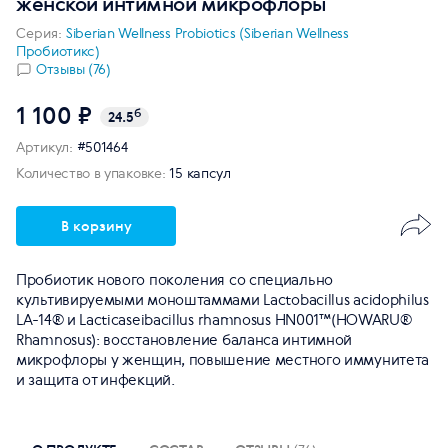
женской интимной микрофлоры
Серия:
Siberian Wellness Probiotics (Siberian Wellness
Пробиотикс)
Отзывы (76)
1 100 ₽
б
24.5
Артикул:
#501464
Количество в упаковке:
15 капсул
В корзину
Пробиотик нового поколения со специально
культивируемыми моноштаммами Lactobacillus acidophilus
LA-14® и Lacticaseibacillus rhamnosus HN001™(HOWARU®
Rhamnosus): восстановление баланса интимной
микрофлоры у женщин, повышение местного иммунитета
и защита от инфекций.