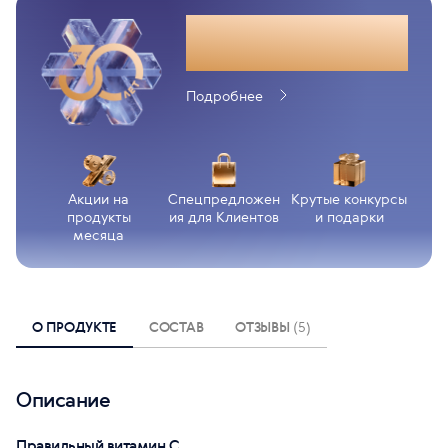
Юбилейный год
Siberian Wellness
Подробнее
Акции на
Спецпредложен
Крутые конкурсы
продукты
ия для Клиентов
и подарки
месяца
О ПРОДУКТЕ
СОСТАВ
ОТЗЫВЫ
(5)
Описание
Правильный витамин С