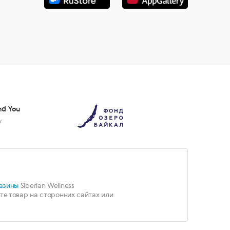
nd You
у
азины
Siberian Wellness
е товар на сторонних сайтах или