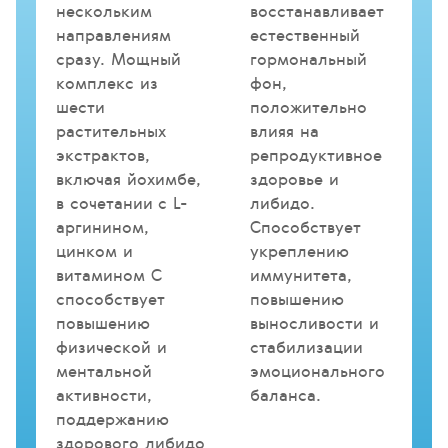
нескольким
восстанавливает
направлениям
естественный
сразу. Мощный
гормональный
комплекс из
фон,
шести
положительно
растительных
влияя на
экстрактов,
репродуктивное
включая йохимбе,
здоровье и
в сочетании с L-
либидо.
аргинином,
Способствует
цинком и
укреплению
витамином С
иммунитета,
способствует
повышению
повышению
выносливости и
физической и
стабилизации
ментальной
эмоционального
активности,
баланса.
поддержанию
здорового либидо