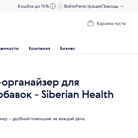
Кэшбэк до 15%
Войти
Регистрация
Помощь
Корзина пуста
ценности
Компания
Бизнес
органайзер для
бавок - Siberian Health
нер – удобный помощник на каждый день.