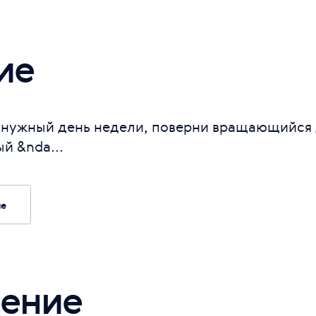
ие
и нужный день недели, поверни вращающийся 
й &nda...
ие
ение